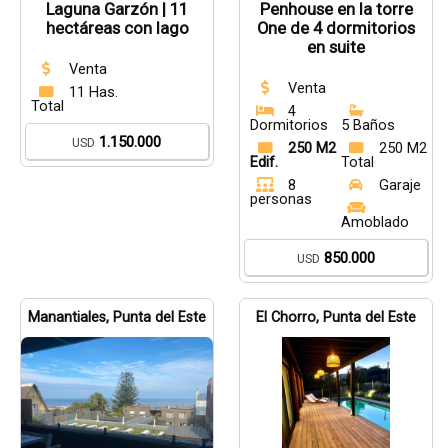
Laguna Garzón | 11
Penhouse en la torre
hectáreas con lago
One de 4 dormitorios
en suite
Venta
Venta
11 Has.
Total
4
Dormitorios
5 Baños
1.150.000
USD
250 M2
250 M2
Edif.
Total
8
Garaje
personas
Amoblado
850.000
USD
Manantiales, Punta del Este
El Chorro, Punta del Este