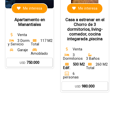
Me interesa
Me interesa
Apartamento en
Casa a estrenar en el
Manantiales
Chorro de 3
dormitorios, living-
comedor, cocina
Venta
integarada ,piscina
3 Dorm.
117 M2
y Servicio
Total
Venta
Garaje
Amoblado
3
Dormitorios
3 Baños
750.000
USD
500 M2
260 M2
Edif.
Total
6
personas
980.000
USD