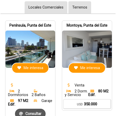
Locales Comerciales
Terrenos
Península, Punta del Este
Montoya, Punta del Este
Me interesa
Me interesa
Venta
2
2 Dorm.
80 M2
Dormitorios
2 Baños
y Servicio
Edif.
97 M2
Garaje
350.000
Edif.
USD
Consultar