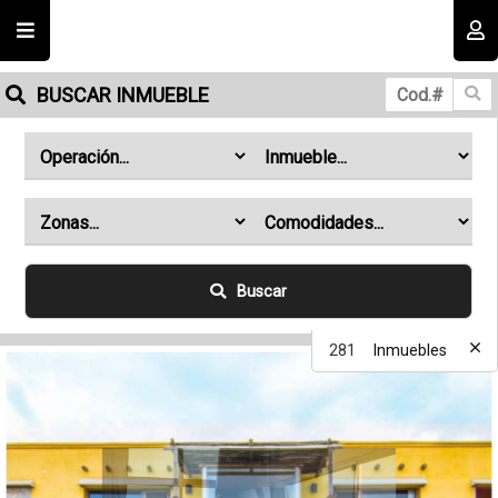
Usuario
BUSCAR INMUEBLE
Buscar
Recordar datos
281
Inmuebles
INGRESAR
Olvidé mi clave
Registro