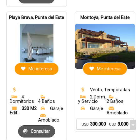
Playa Brava, Punta del Este
Montoya, Punta del Este
Me interesa
Me interesa
Venta, Temporadas
4
2 Dorm.
Dormitorios
4 Baños
y Servicio
2 Baños
330 M2
Garaje
Garaje
Edif.
Amoblado
Amoblado
300.000
3.000
USD
USD
Consultar