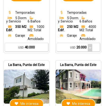
Temporadas
Temporadas
5 Dorm.
5 Dorm.
y Servicio
6 Baños
y Servicio
6 Baños
350 M2
1000
250 M2
4000
Edif.
M2 Total
Edif.
M2 Total
Garaje
Garaje
Amoblado
Amoblado
40.000
20.000
USD
USD
La Barra, Punta del Este
La Barra, Punta del Este
Me interesa
Me interesa