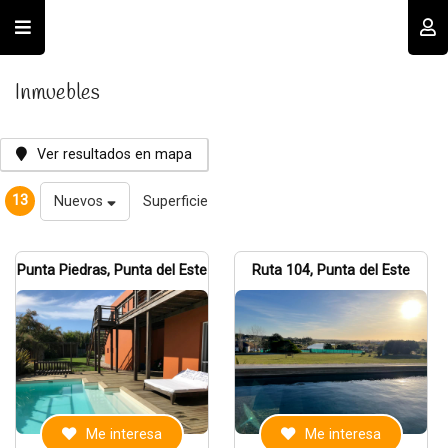
Usuario
Inmuebles
Ver resultados en mapa
13
Nuevos
Superficie
Recordar datos
Punta Piedras, Punta del Este
Ruta 104, Punta del Este
INGRESAR
Olvidé mi clave
Registro
Me interesa
Me interesa