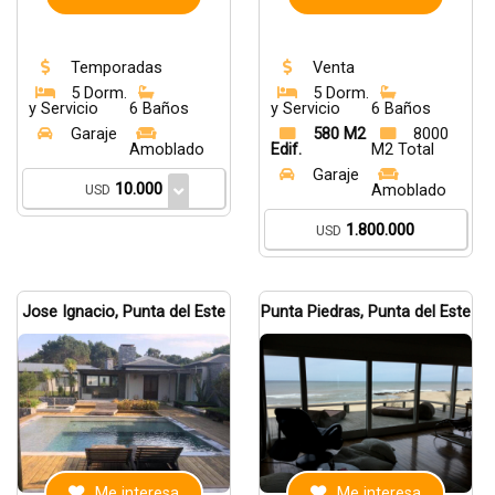
Temporadas
Venta
5 Dorm.
5 Dorm.
y Servicio
6 Baños
y Servicio
6 Baños
Garaje
580 M2
8000
Amoblado
Edif.
M2 Total
Garaje
10.000
USD
Amoblado
1.800.000
USD
Jose Ignacio, Punta del Este
Punta Piedras, Punta del Este
Me interesa
Me interesa