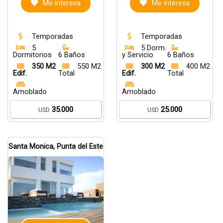
Me interesa
Me interesa
Temporadas
Temporadas
5
5 Dorm.
Dormitorios
6 Baños
y Servicio
6 Baños
350 M2
550 M2
300 M2
400 M2
Edif.
Total
Edif.
Total
Amoblado
Amoblado
35.000
25.000
USD
USD
Santa Monica, Punta del Este