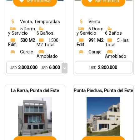
Me interesa
Me interesa
Venta, Temporadas
Venta
5 Dorm.
6 Dorm.
y Servicio
6 Baños
y Servicio
6 Baños
500 M2
1500
991 M2
5 Has.
Edif.
M2 Total
Edif.
Total
Garaje
Garaje
Amoblado
Amoblado
3.000.000
6.000
2.800.000
USD
USD
USD
La Barra, Punta del Este
Punta Piedras, Punta del Este