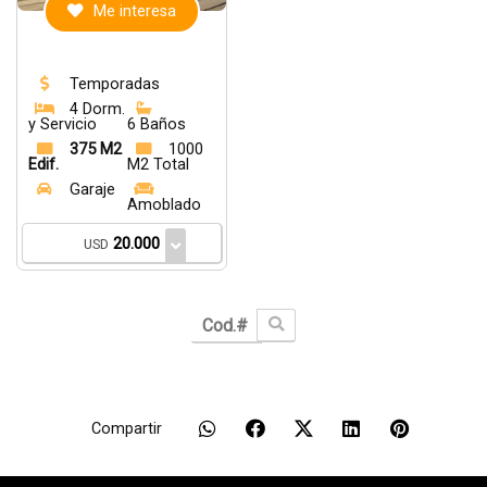
Me interesa
Temporadas
4 Dorm.
y Servicio
6 Baños
375 M2
1000
Edif.
M2 Total
Garaje
Amoblado
20.000
USD
Compartir