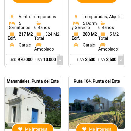
Venta, Temporadas
Temporadas, Alquiler
5
5 Dorm.
Dormitorios
6 Baños
y Servicio
6 Baños
217 M2
324 M2
280 M2
5 M2
Edif.
Total
Edif.
Total
Garaje
Garaje
Amoblado
Amoblado
970.000
10.000
3.500
3.500
USD
USD
USD
USD
Manantiales, Punta del Este
Ruta 104, Punta del Este
Me interesa
Me interesa