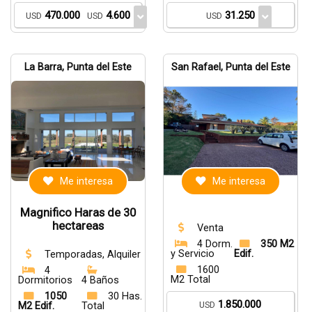
470.000
4.600
31.250
USD
USD
USD
La Barra, Punta del Este
San Rafael, Punta del Este
Me interesa
Me interesa
Magnifico Haras de 30
hectareas
Venta
4 Dorm.
350 M2
y Servicio
Edif.
Temporadas, Alquiler
1600
4
M2 Total
Dormitorios
4 Baños
1050
30 Has.
1.850.000
USD
M2 Edif.
Total