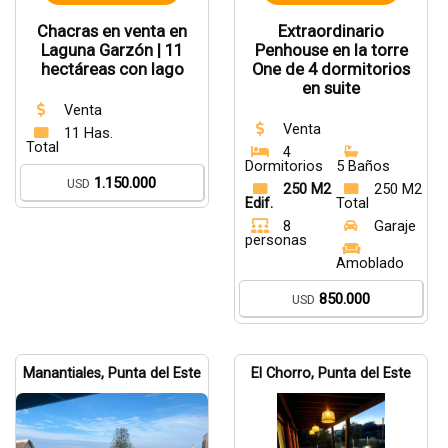
Chacras en venta en
Extraordinario
Laguna Garzón | 11
Penhouse en la torre
hectáreas con lago
One de 4 dormitorios
en suite
Venta
Venta
11 Has.
Total
4
Dormitorios
5 Baños
1.150.000
USD
250 M2
250 M2
Edif.
Total
8
Garaje
personas
Amoblado
850.000
USD
Manantiales, Punta del Este
El Chorro, Punta del Este