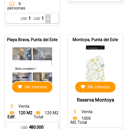
9
personas
1
1
USD
USD
Playa Brava, Punta del Este
Montoya, Punta del Este
Me interesa
Me interesa
Reserva Montoya
Venta
Venta
120 M2
120 M2
Edif.
Total
1000
M2 Total
480.000
USD