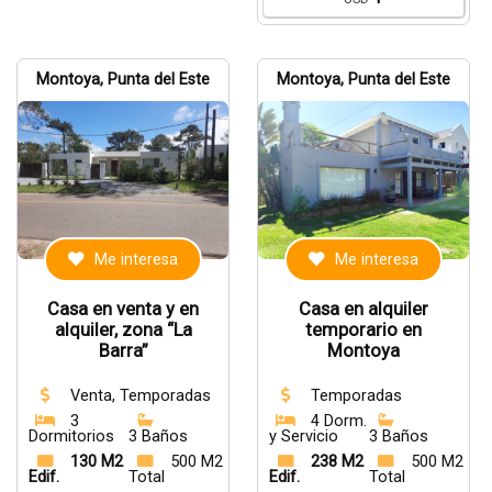
Montoya, Punta del Este
Montoya, Punta del Este
Me interesa
Me interesa
Casa en venta y en
Casa en alquiler
alquiler, zona “La
temporario en
Barra”
Montoya
Venta, Temporadas
Temporadas
3
4 Dorm.
Dormitorios
3 Baños
y Servicio
3 Baños
130 M2
500 M2
238 M2
500 M2
Edif.
Total
Edif.
Total