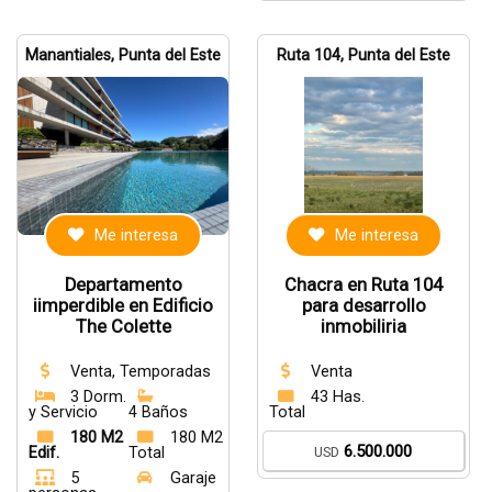
Manantiales, Punta del Este
Ruta 104, Punta del Este
Me interesa
Me interesa
Departamento
Chacra en Ruta 104
iimperdible en Edificio
para desarrollo
The Colette
inmobiliria
Venta, Temporadas
Venta
3 Dorm.
43 Has.
y Servicio
4 Baños
Total
180 M2
180 M2
6.500.000
Edif.
Total
USD
5
Garaje