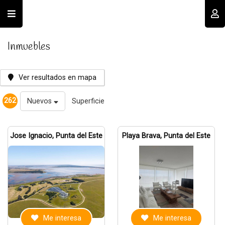
Usuario
Inmuebles
Ver resultados en mapa
262
Nuevos
Superficie
Recordar datos
Jose Ignacio, Punta del Este
Playa Brava, Punta del Este
INGRESAR
Olvidé mi clave
Registro
Me interesa
Me interesa