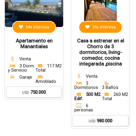
Me interesa
Me interesa
Apartamento en
Casa a estrenar en el
Manantiales
Chorro de 3
dormitorios, living-
comedor, cocina
Venta
integarada ,piscina
3 Dorm.
117 M2
y Servicio
Total
Venta
Garaje
Amoblado
3
Dormitorios
3 Baños
750.000
USD
500 M2
260 M2
Edif.
Total
6
personas
980.000
USD