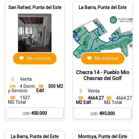
San Rafael, Punta del Este
La Barra, Punta del Este
Me interesa
Me interesa
Chacra 14 - Pueblo Mio
Chacras del Golf
Venta
4 Dorm.
300 M2
y Servicio
Edif.
Venta
1537
4664.27
4664.27
M2 Total
M2 Edif.
M2 Total
450.000
495.000
USD
USD
La Barra, Punta del Este
Montoya, Punta del Este