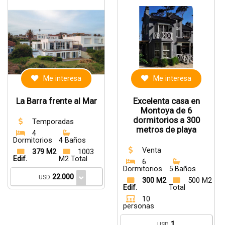
Me interesa
Me interesa
La Barra frente al Mar
Excelenta casa en
Montoya de 6
dormitorios a 300
Temporadas
metros de playa
4
Dormitorios
4 Baños
Venta
379 M2
1003
Edif.
M2 Total
6
Dormitorios
5 Baños
22.000
USD
300 M2
500 M2
Edif.
Total
10
personas
1
USD