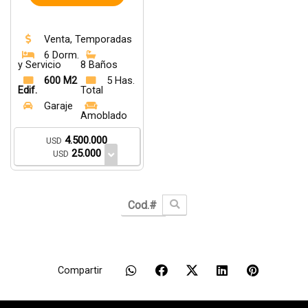
Venta, Temporadas
6 Dorm.
y Servicio
8 Baños
600 M2
5 Has.
Edif.
Total
Garaje
Amoblado
4.500.000
USD
25.000
USD
Compartir