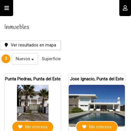
Usuario
Inmuebles
Ver resultados en mapa
3
Nuevos
Superficie
Recordar datos
Punta Piedras, Punta del Este
Jose Ignacio, Punta del Este
INGRESAR
Olvidé mi clave
Registro
Me interesa
Me interesa