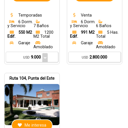
Temporadas
Venta
6 Dorm.
6 Dorm.
y Servicio
7 Baños
y Servicio
6 Baños
550 M2
1200
991 M2
5 Has.
Edif.
M2 Total
Edif.
Total
Garaje
Garaje
Amoblado
Amoblado
9.000
2.800.000
USD
USD
Ruta 104, Punta del Este
Me interesa