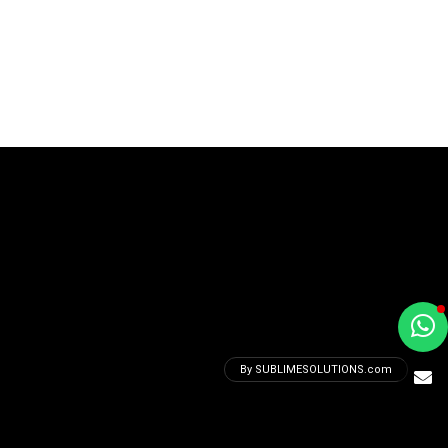
a
e
By SUBLIMESOLUTIONS.com
t
e