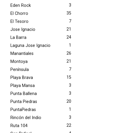
3
Eden Rock
35
El Chorro
7
El Tesoro
21
Jose Ignacio
24
La Barra
1
Laguna Jose Ignacio
26
Manantiales
21
Montoya
7
Península
15
Playa Brava
3
Playa Mansa
3
Punta Ballena
20
Punta Piedras
1
PuntaPiedras
3
Rincón del Indio
22
Ruta 104