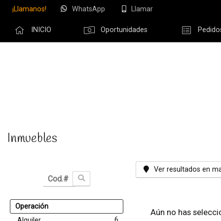
¡Llamanos!
WhatsApp
Llamar
INICIO
Oportunidades
Pedido
Olvidé m
Inmuebles
Ver resultados en m
Operación
Aún no has selecci
6
Alquiler