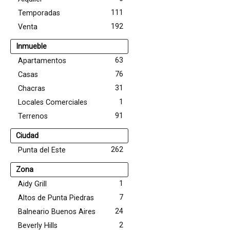
111
Temporadas
192
Venta
Inmueble
63
Apartamentos
76
Casas
31
Chacras
1
Locales Comerciales
91
Terrenos
Ciudad
262
Punta del Este
Zona
1
Aidy Grill
7
Altos de Punta Piedras
24
Balneario Buenos Aires
2
Beverly Hills