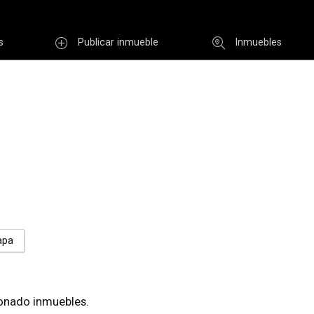
s
Publicar inmueble
Inmuebles
Usuario
INGR
Re
i clave
Registro
apa
onado inmuebles.