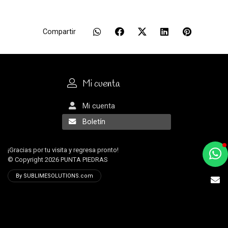
Compartir
Mi cuenta
Mi cuenta
Boletín
¡Gracias por tu visita y regresa pronto!
a
© Copyright 2026
PUNTA PIEDRAS
e
By SUBLIMESOLUTIONS.com
t
e