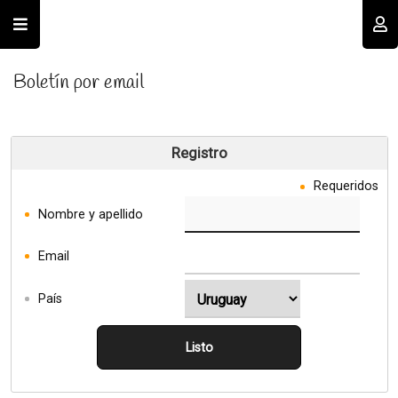
Usuario
Boletín por email
Registro
Requeridos
Nombre y apellido
Recordar datos
Email
INGRESAR
País
Listo
Olvidé mi clave
Registro