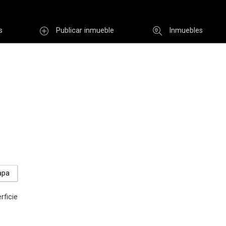
s
Publicar inmueble
Inmuebles
Usuario
INGR
Re
i clave
Registro
apa
rficie