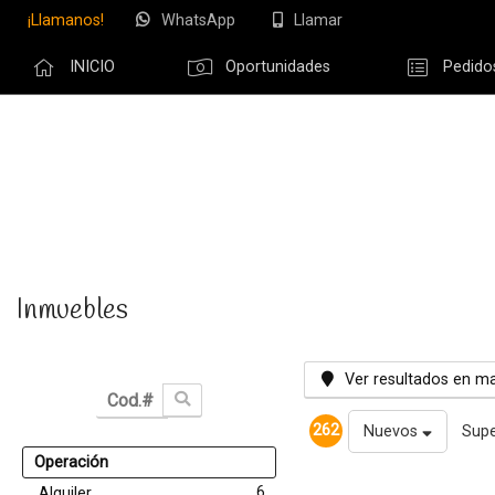
¡Llamanos!
WhatsApp
Llamar
INICIO
Oportunidades
Pedido
Olvidé m
Inmuebles
Ver resultados en m
262
Nuevos
Supe
Operación
6
Alquiler