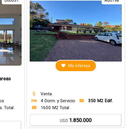
D00031
A00198
Me interesa
areas
Venta
os
4 Dorm. y Servicio
350 M2 Edif.
. Total
1600 M2 Total
1.850.000
USD