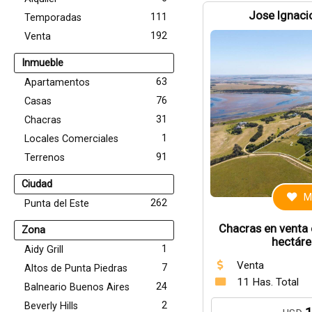
Jose Ignacio
111
Temporadas
192
Venta
Inmueble
63
Apartamentos
76
Casas
31
Chacras
1
Locales Comerciales
91
Terrenos
Ciudad
M
262
Punta del Este
Chacras en venta 
Zona
hectáre
1
Aidy Grill
Venta
7
Altos de Punta Piedras
11 Has. Total
24
Balneario Buenos Aires
2
Beverly Hills