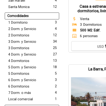
4
San Rafael
Casa a estrena
12
Santa Monica
dormitorios, li
integar
Comodidades
Venta
3
1 Dormitorio
3 Dormitorios
4
2 Dorm. y Servicio
500 M2 Edif.
12
2 Dormitorios
6 personas
34
3 Dorm. y Servicio
USD
25
3 Dormitorios
27
4 Dorm. y Servicio
13
4 Dormitorios
18
5 Dorm. y Servicio
La Barra, 
5
5 Dormitorios
3
6 Dorm. y Servicio
2
6 Dormitorios
4
7 Dorm. o más
1
Local comercial