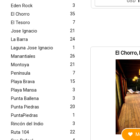
1
USD
3
Eden Rock
35
El Chorro
7
El Tesoro
21
Jose Ignacio
24
La Barra
1
Laguna Jose Ignacio
El Chorro,
26
Manantiales
21
Montoya
7
Península
15
Playa Brava
3
Playa Mansa
3
Punta Ballena
20
Punta Piedras
1
PuntaPiedras
3
Rincón del Indio
22
Ruta 104
Me