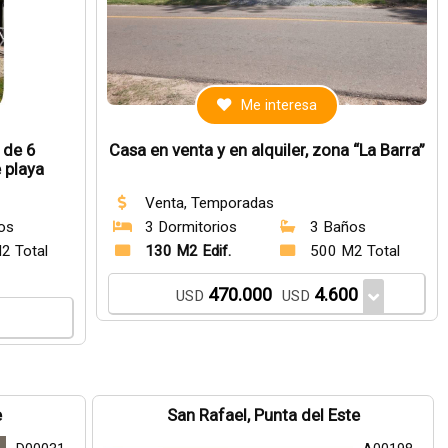
Me interesa
 de 6
Casa en venta y en alquiler, zona “La Barra”
 playa
Venta, Temporadas
os
3 Dormitorios
3 Baños
2 Total
130 M2 Edif.
500 M2 Total
470.000
4.600
USD
USD
e
San Rafael, Punta del Este