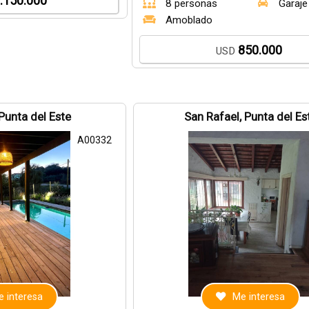
.150.000
8 personas
Garaje
Amoblado
850.000
USD
 Punta del Este
San Rafael, Punta del Es
A00332
 interesa
Me interesa