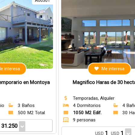
A00301
e interesa
Me interesa
 temporario en Montoya
Magnifico Haras de 30 hect
Temporadas, Alquiler
cio
3 Baños
4 Dormitorios
4 Bañ
500 M2 Total
1050 M2 Edif.
30 Has
9 personas
31.250
D
1
1
USD
USD