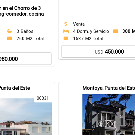
r en el Chorro de 3
ving-comedor, cocina
ada ,piscina
Venta
3 Baños
4 Dorm. y Servicio
300 M
260 M2 Total
1537 M2 Total
450.000
USD
980.000
Punta del Este
Montoya, Punta del Est
00331