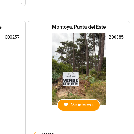
e
Montoya, Punta del Este
C00257
B00385
Me interesa