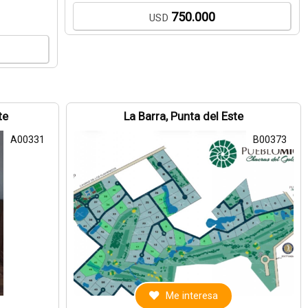
750.000
USD
te
La Barra, Punta del Este
A00331
B00373
Me interesa