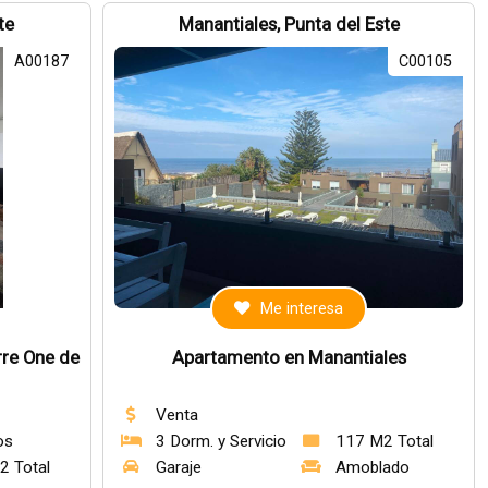
te
Manantiales, Punta del Este
A00187
C00105
Me interesa
rre One de
Apartamento en Manantiales
Venta
os
3 Dorm. y Servicio
117 M2 Total
2 Total
Garaje
Amoblado