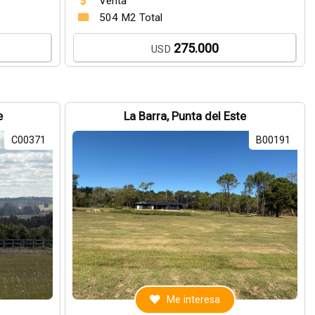
Venta
504 M2 Total
275.000
USD
e
La Barra, Punta del Este
C00371
B00191
Me interesa