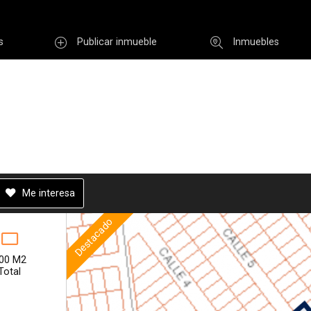
r email
s
Publicar inmueble
Inmuebles
Usuario
INGR
Rec
i clave
Registro
Me interesa
Destacado
Enviar
00 M2
Total