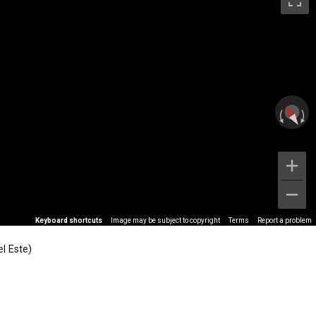
Keyboard shortcuts
Image may be subject to copyright
Terms
Report a problem
l Este)