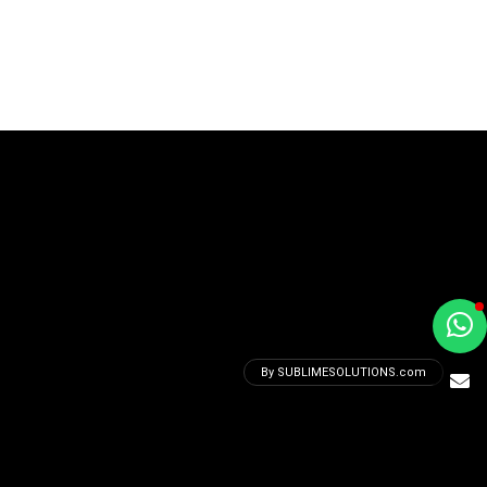
a
e
By SUBLIMESOLUTIONS.com
t
e