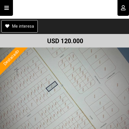
Cod.#
B00188
Compartir por email
Usuario
Me interesa
USD 120.000
Destacado
Recordar datos
INGRESAR
Enviar
Olvidé mi clave
Registro