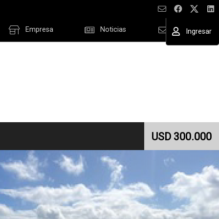
Empresa
Noticias
Contacto
Ingresar
ESAR
cordar datos
USD 300.000