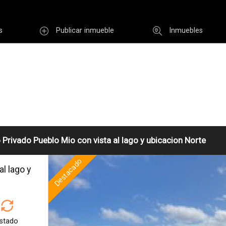
r email
s
Publicar inmueble
Inmuebles
Usuario
INGR
Re
i clave
Registro
o Privado Pueblo Mio con vista al lago y ubicacion Norte
Destacado
al lago y
Enviar
stado