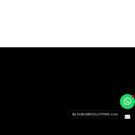
a
e
By SUBLIMESOLUTIONS.com
t
e