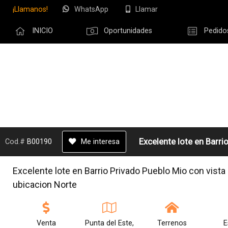
¡Llamanos!
WhatsApp
Llamar
Compartir po
INICIO
Oportunidades
Pedido
Olvidé m
Excelente lote en Barri
Cod.#
B00190
Me interesa
Excelente lote en Barrio Privado Pueblo Mio con vista 
ubicacion Norte
Venta
Punta del Este,
Terrenos
E