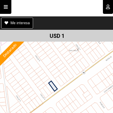
Cod.#
B00155
Compartir por email
Usuario
Me interesa
USD 1
Destacado
Recordar datos
INGRESAR
Enviar
Olvidé mi clave
Registro