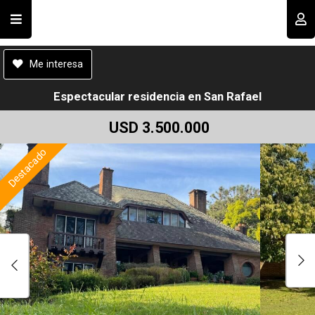
Cod.#
A00185
Compartir por email
Usuario
Me interesa
Espectacular residencia en San Rafael
USD 3.500.000
Destacado
Recordar datos
INGRESAR
Enviar
Olvidé mi clave
Registro