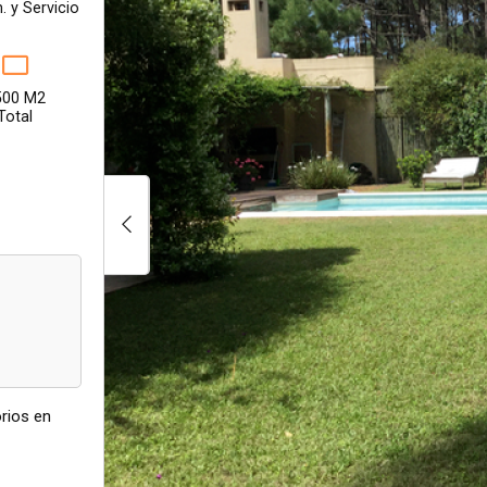
. y Servicio
500 M2
Total
rios en