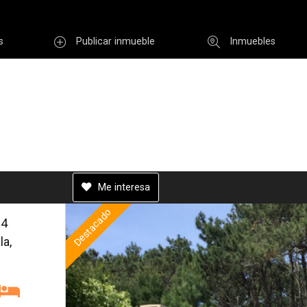
r email
s
Publicar inmueble
Inmuebles
Usuario
INGR
Rec
i clave
Registro
Me interesa
Destacado
 4
Enviar
la,