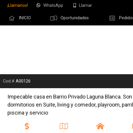
¡Llamanos!
WhatsApp
Llamar
Compartir po
INICIO
Oportunidades
Pedido
Olvidé m
Cod.#
A00126
Impecable casa en Barrio Privado Laguna Blanca. Son
dormitorios en Suite, living y comedor, playroom, parril
piscina y servicio