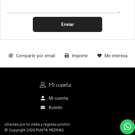
Enviar
Compartir por email
Imprimir
Me interesa
Mi cuenta
Mi cuenta
Boletín
¡Gracias por tu visita y regresa pronto!
a
© Copyright 2026
PUNTA PIEDRAS