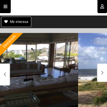
Cod.#
A00135
Compartir por email
Usuario
Me interesa
Destacado
Recordar datos
INGRESAR
Enviar
Olvidé mi clave
Registro