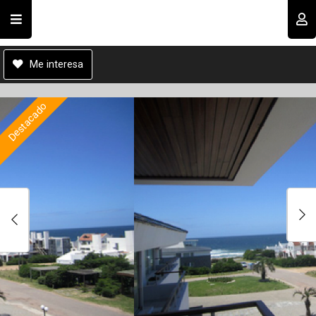
Cod.#
C00070
Compartir por email
Usuario
Me interesa
Destacado
Recordar datos
INGRESAR
Enviar
Olvidé mi clave
Registro