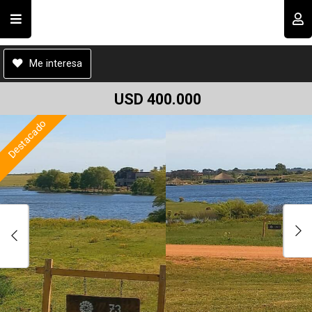
Cod.#
C0115
Compartir por email
Usuario
Me interesa
USD 400.000
Destacado
Recordar datos
INGRESAR
Enviar
Olvidé mi clave
Registro