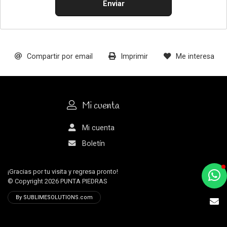
Enviar
Compartir por email
Imprimir
Me interesa
Mi cuenta
Mi cuenta
Boletín
¡Gracias por tu visita y regresa pronto!
a
© Copyright 2026
PUNTA PIEDRAS
e
By SUBLIMESOLUTIONS.com
t
e