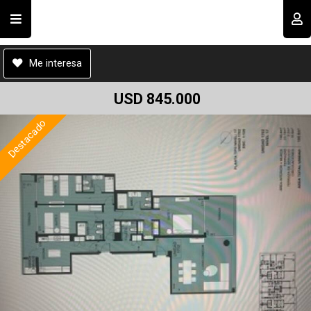
Cod.#
C00115
Compartir por email
Usuario
Me interesa
USD 845.000
Destacado
Recordar datos
INGRESAR
Enviar
Olvidé mi clave
Registro