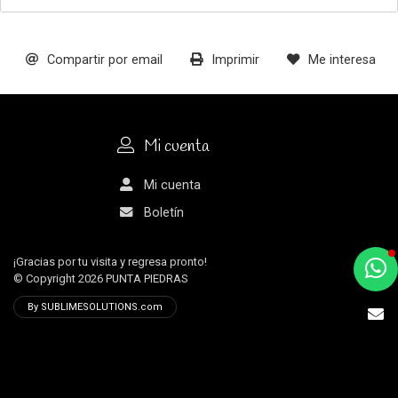
Compartir por email
Imprimir
Me interesa
Mi cuenta
Mi cuenta
Boletín
¡Gracias por tu visita y regresa pronto!
a
© Copyright 2026
PUNTA PIEDRAS
e
By SUBLIMESOLUTIONS.com
t
e