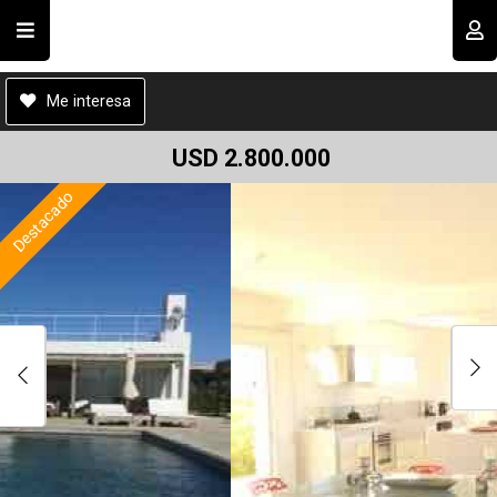
Cod.#
D00023
Compartir por email
Usuario
Me interesa
USD 2.800.000
Destacado
Recordar datos
INGRESAR
Enviar
Olvidé mi clave
Registro