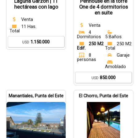
Laguna Garzón | 11
Penhouse en la torre
hectáreas con lago
One de 4 dormitorios
en suite
Venta
Venta
11 Has.
Total
4
Dormitorios
5 Baños
1.150.000
USD
250 M2
250 M2
Edif.
Total
8
Garaje
personas
Amoblado
850.000
USD
Manantiales, Punta del Este
El Chorro, Punta del Este