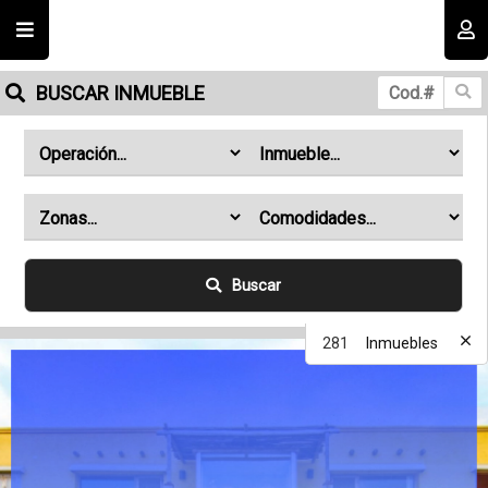
Usuario
BUSCAR INMUEBLE
Buscar
Recordar datos
281
Inmuebles
INGRESAR
Olvidé mi clave
Registro