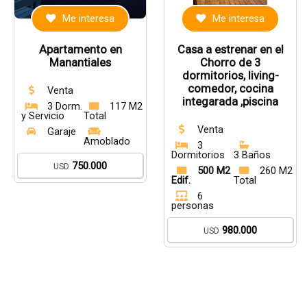
Me interesa
Me interesa
Apartamento en
Casa a estrenar en el
Manantiales
Chorro de 3
dormitorios, living-
comedor, cocina
Venta
integarada ,piscina
3 Dorm.
117 M2
y Servicio
Total
Venta
Garaje
Amoblado
3
Dormitorios
3 Baños
750.000
USD
500 M2
260 M2
Edif.
Total
6
personas
980.000
USD