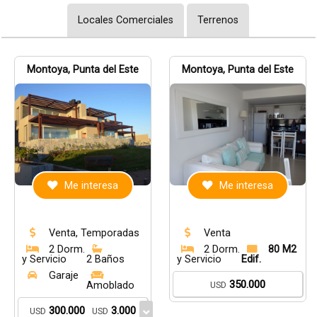
Locales Comerciales
Terrenos
Montoya, Punta del Este
Montoya, Punta del Este
Me interesa
Me interesa
Venta, Temporadas
Venta
2 Dorm.
2 Dorm.
80 M2
y Servicio
2 Baños
y Servicio
Edif.
Garaje
350.000
Amoblado
USD
300.000
3.000
USD
USD