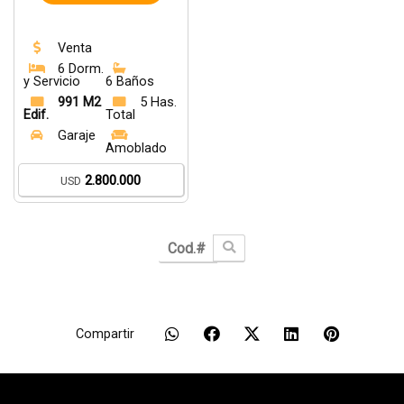
Venta
6 Dorm.
y Servicio
6 Baños
991 M2
5 Has.
Edif.
Total
Garaje
Amoblado
2.800.000
USD
Compartir