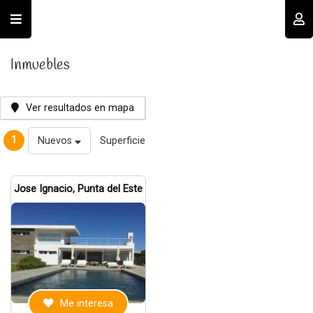
Usuario
Inmuebles
Ver resultados en mapa
1
Nuevos
Superficie
Recordar datos
Jose Ignacio, Punta del Este
INGRESAR
Olvidé mi clave
Registro
Me interesa