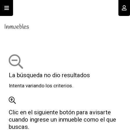
Usuario
Inmuebles
La búsqueda no dio resultados
Recordar datos
Intenta variando los criterios.
INGRESAR
Clic en el siguiente botón para avisarte
Olvidé mi clave
Registro
cuando ingrese un inmueble como el que
buscas.