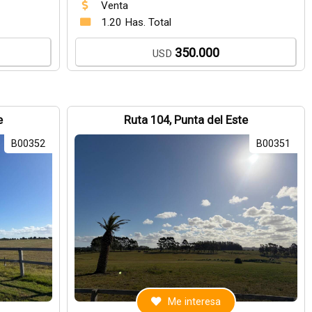
Venta
1.20 Has. Total
350.000
USD
e
Ruta 104, Punta del Este
B00352
B00351
Me interesa