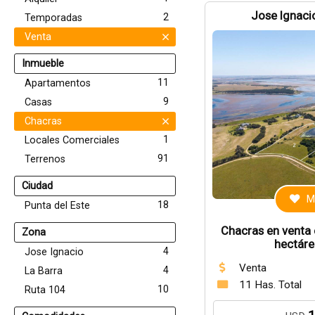
Jose Ignacio
2
Temporadas
Venta
Inmueble
11
Apartamentos
9
Casas
Chacras
1
Locales Comerciales
91
Terrenos
Ciudad
M
18
Punta del Este
Chacras en venta 
Zona
hectáre
4
Jose Ignacio
Venta
4
La Barra
11 Has. Total
10
Ruta 104