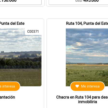
.150.000
495.000
USD
Punta del Este
Ruta 104, Punta del Est
C00371
 interesa
Me interesa
lantación
Chacra en Ruta 104 para desa
inmobiliria