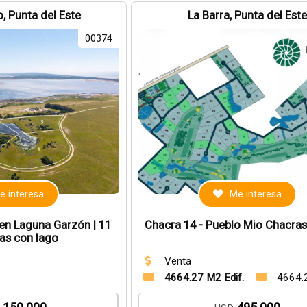
, Punta del Este
La Barra, Punta del Est
00374
e interesa
Me interesa
en Laguna Garzón | 11
Chacra 14 - Pueblo Mio Chacras
as con lago
Venta
4664.27 M2 Edif.
4664.