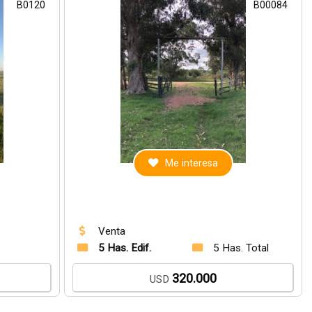
B0120
B00084
Me interesa
Venta
5 Has. Edif.
5 Has. Total
320.000
USD