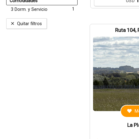
1
USD
Comodidades
1
3 Dorm. y Servicio
Quitar filtros
Ruta 104, 
Me
La P