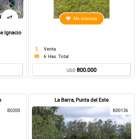
Me interesa
e Ignacio
Venta
6 Has. Total
800.000
USD
e
La Barra, Punta del Este
B0200
B00136