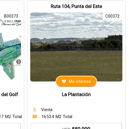
e
Ruta 104, Punta del Este
B00373
C00372
Me interesa
 del Golf
La Plantación
Venta
27 M2 Total
16524 M2 Total