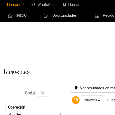
¡Llamanos!
WhatsApp
Llamar
INICIO
Oportunidades
Pedido
Olvidé m
Inmuebles
Ver resultados en m
18
Nuevos
Supe
Operación
1
Alquiler