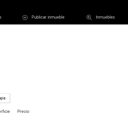
s
Publicar inmueble
Inmuebles
Usuario
INGR
Re
i clave
Registro
apa
rficie
Precio