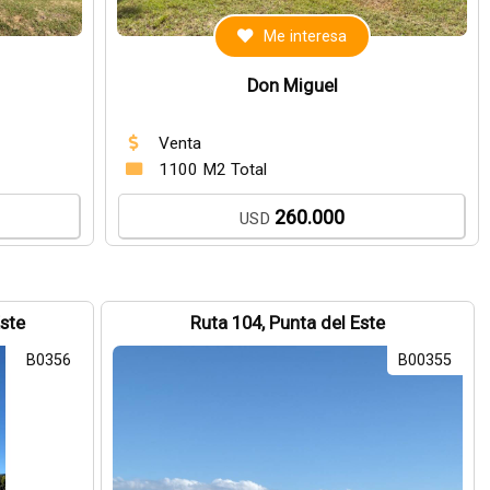
Me interesa
Don Miguel
Venta
1100 M2 Total
260.000
USD
Este
Ruta 104, Punta del Este
B0356
B00355