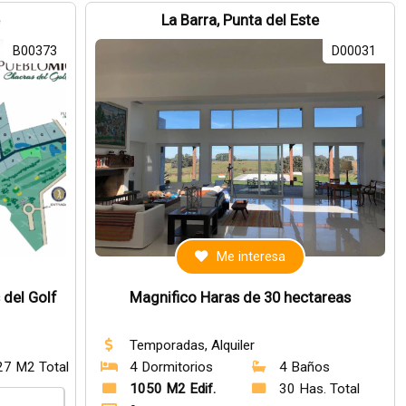
e
La Barra, Punta del Este
B00373
D00031
Me interesa
 del Golf
Magnifico Haras de 30 hectareas
Temporadas, Alquiler
27 M2 Total
4 Dormitorios
4 Baños
1050 M2 Edif.
30 Has. Total