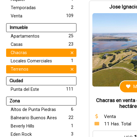
Jose Ignacio
2
Temporadas
109
Venta
Inmueble
25
Apartamentos
23
Casas
Chacras
1
Locales Comerciales
Terrenos
Ciudad
M
111
Punta del Este
Chacras en venta 
Zona
hectáre
6
Altos de Punta Piedras
Venta
22
Balneario Buenos Aires
11 Has. Total
1
Beverly Hills
3
Eden Rock