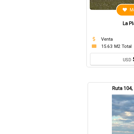
Me
La P
Venta
15.63 M2 Total
USD
Ruta 104,