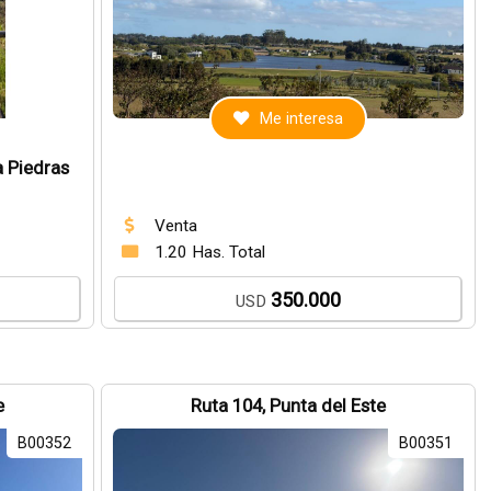
Me interesa
a Piedras
Venta
1.20 Has. Total
350.000
USD
e
Ruta 104, Punta del Este
B00352
B00351