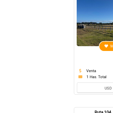
M
Venta
1 Has. Total
USD
Ruta 104,