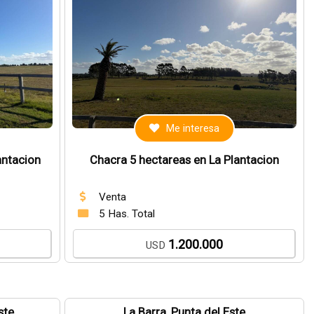
Me interesa
antacion
Chacra 5 hectareas en La Plantacion
Venta
5 Has. Total
1.200.000
USD
ste
La Barra, Punta del Este