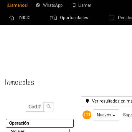
¡Llamanos!
WhatsApp
Llamar
INICIO
Oportunidades
Pedido
Olvidé m
Inmuebles
Ver resultados en m
111
Nuevos
Supe
Operación
1
Alquiler