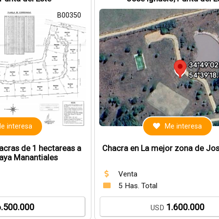
B00350
e interesa
Me interesa
acras de 1 hectareas a
Chacra en La mejor zona de Jos
laya Manantiales
Venta
5 Has. Total
6.500.000
1.600.000
USD