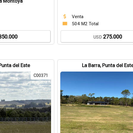
a Montoya
Venta
504 M2 Total
350.000
275.000
USD
Punta del Este
La Barra, Punta del Est
C00371