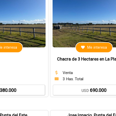
e interesa
Me interesa
Chacra de 3 Hectares en La Pl
Venta
3 Has. Total
380.000
690.000
USD
 Punta del Este
Jose Ignacio, Punta del E