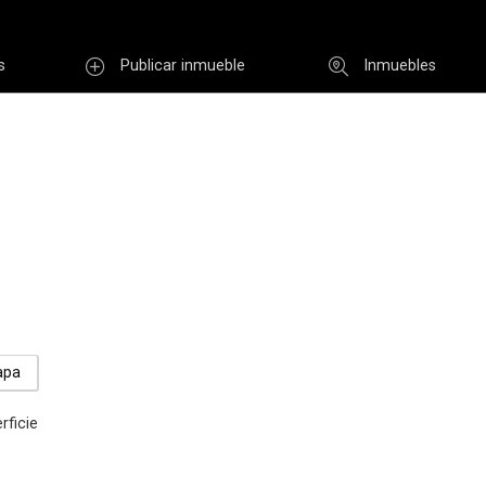
s
Publicar inmueble
Inmuebles
Usuario
INGR
Re
i clave
Registro
apa
rficie