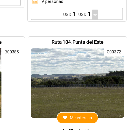
9 personas
1
1
USD
USD
e
Ruta 104, Punta del Este
B00385
C00372
Me interesa