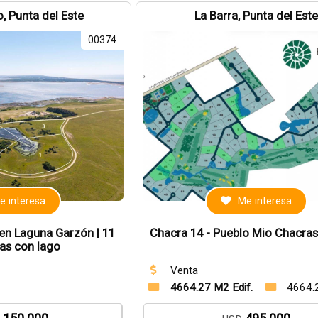
, Punta del Este
La Barra, Punta del Est
00374
e interesa
Me interesa
en Laguna Garzón | 11
Chacra 14 - Pueblo Mio Chacras
as con lago
Venta
4664.27 M2 Edif.
4664.