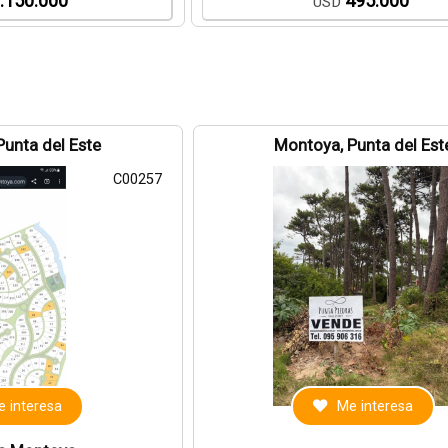
.150.000
495.000
USD
Punta del Este
Montoya, Punta del Est
C00257
 interesa
Me interesa