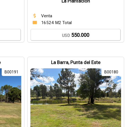
La Plantación
Venta
16524 M2 Total
550.000
USD
e
La Barra, Punta del Este
B00191
B00180