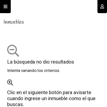
Usuario
Inmuebles
La búsqueda no dio resultados
Recordar datos
Intenta variando los criterios.
INGRESAR
Clic en el siguiente botón para avisarte
Olvidé mi clave
Registro
cuando ingrese un inmueble como el que
buscas.