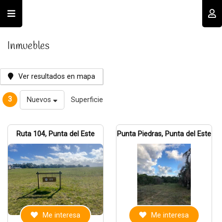
Usuario
Inmuebles
Ver resultados en mapa
3
Nuevos
Superficie
Recordar datos
Ruta 104, Punta del Este
Punta Piedras, Punta del Este
INGRESAR
Olvidé mi clave
Registro
Me interesa
Me interesa