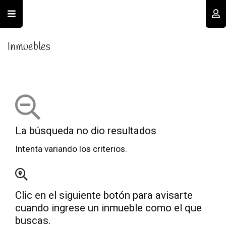
Usuario
Inmuebles
La búsqueda no dio resultados
Recordar datos
Intenta variando los criterios.
INGRESAR
Clic en el siguiente botón para avisarte
Olvidé mi clave
Registro
cuando ingrese un inmueble como el que
buscas.