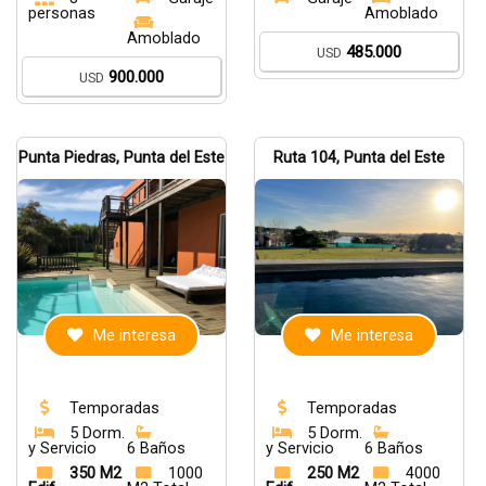
personas
Amoblado
Amoblado
485.000
USD
900.000
USD
Punta Piedras, Punta del Este
Ruta 104, Punta del Este
Me interesa
Me interesa
Temporadas
Temporadas
5 Dorm.
5 Dorm.
y Servicio
6 Baños
y Servicio
6 Baños
350 M2
1000
250 M2
4000