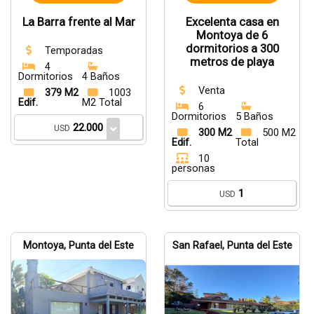
La Barra frente al Mar
Excelenta casa en
Montoya de 6
dormitorios a 300
Temporadas
metros de playa
4
Dormitorios
4 Baños
Venta
379 M2
1003
Edif.
M2 Total
6
Dormitorios
5 Baños
22.000
USD
300 M2
500 M2
Edif.
Total
10
personas
1
USD
Montoya, Punta del Este
San Rafael, Punta del Este