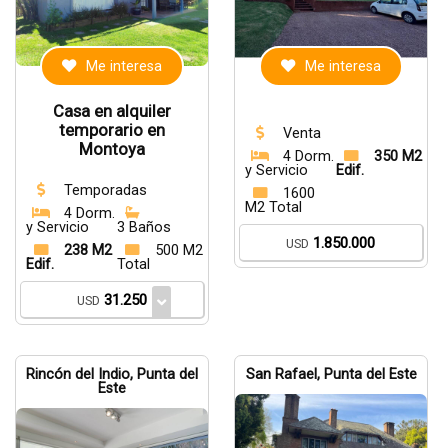
Me interesa
Me interesa
Casa en alquiler
temporario en
Venta
Montoya
4 Dorm.
350 M2
y Servicio
Edif.
Temporadas
1600
M2 Total
4 Dorm.
y Servicio
3 Baños
1.850.000
USD
238 M2
500 M2
Edif.
Total
31.250
USD
Rincón del Indio, Punta del
San Rafael, Punta del Este
Este