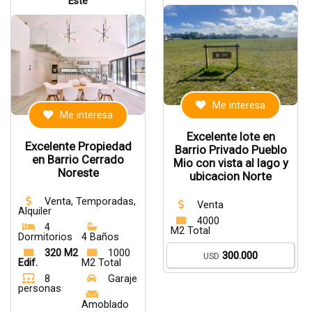
Este
Me interesa
Me interesa
Excelente lote en
Excelente Propiedad
Barrio Privado Pueblo
en Barrio Cerrado
Mio con vista al lago y
Noreste
ubicacion Norte
Venta, Temporadas,
Venta
Alquiler
4000
4
M2 Total
Dormitorios
4 Baños
320 M2
1000
300.000
USD
Edif.
M2 Total
8
Garaje
personas
Amoblado