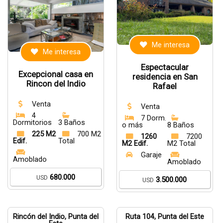
Me interesa
Me interesa
Espectacular
Excepcional casa en
residencia en San
Rincon del Indio
Rafael
Venta
Venta
4
7 Dorm.
Dormitorios
3 Baños
o más
8 Baños
225 M2
700 M2
1260
7200
Edif.
Total
M2 Edif.
M2 Total
Garaje
Amoblado
Amoblado
680.000
USD
3.500.000
USD
Rincón del Indio, Punta del
Ruta 104, Punta del Este