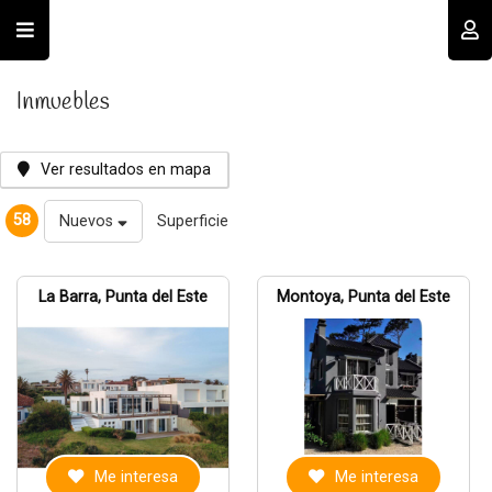
Usuario
Inmuebles
Ver resultados en mapa
58
Nuevos
Superficie
Recordar datos
La Barra, Punta del Este
Montoya, Punta del Este
INGRESAR
Olvidé mi clave
Registro
Me interesa
Me interesa