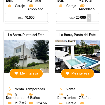
Edif.
M2 Total
Edif.
M2 Total
Garaje
Garaje
Amoblado
Amoblado
40.000
20.000
USD
USD
La Barra, Punta del Este
La Barra, Punta del Este
Me interesa
Me interesa
Venta, Temporadas
Venta
5
5
Dormitorios
6 Baños
Dormitorios
7 Baños
217 M2
324 M2
Garaje