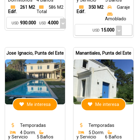
Dormitorios
4 Baños
y Servicio
5 Baños
261 M2
586 M2
350 M2
Garaje
Edif.
Total
Edif.
Amoblado
930.000
4.000
USD
USD
15.000
USD
Jose Ignacio, Punta del Este
Manantiales, Punta del Este
Me interesa
Me interesa
Temporadas
Temporadas
4 Dorm.
5 Dorm.
y Servicio
5 Baños
y Servicio
6 Baños