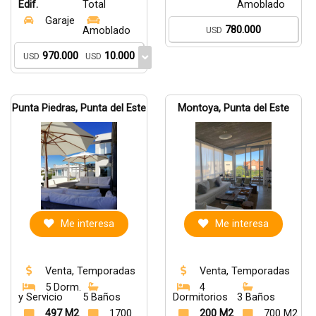
Edif.
Total
Amoblado
Garaje
780.000
Amoblado
USD
970.000
10.000
USD
USD
Punta Piedras, Punta del Este
Montoya, Punta del Este
Me interesa
Me interesa
Venta, Temporadas
Venta, Temporadas
5 Dorm.
4
y Servicio
5 Baños
Dormitorios
3 Baños
497 M2
1700
200 M2
700 M2