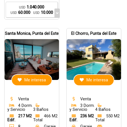
1.040.000
USD
60.000
10.000
USD
USD
Santa Monica, Punta del Este
El Chorro, Punta del Este
Me interesa
Me interesa
Venta
Venta
4 Dorm.
3 Dorm.
y Servicio
3 Baños
y Servicio
4 Baños
217 M2
466 M2
236 M2
550 M2
Edif.
Total
Edif.
Total
8
Garaje
Garaje