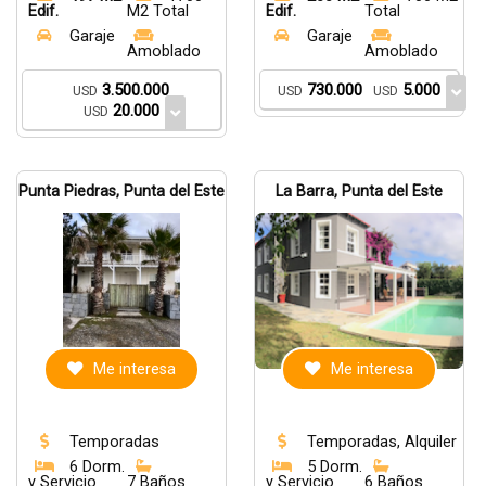
Edif.
M2 Total
Edif.
Total
Garaje
Garaje
Amoblado
Amoblado
3.500.000
730.000
5.000
USD
USD
USD
20.000
USD
Punta Piedras, Punta del Este
La Barra, Punta del Este
Me interesa
Me interesa
Temporadas
Temporadas, Alquiler
6 Dorm.
5 Dorm.
y Servicio
7 Baños
y Servicio
6 Baños