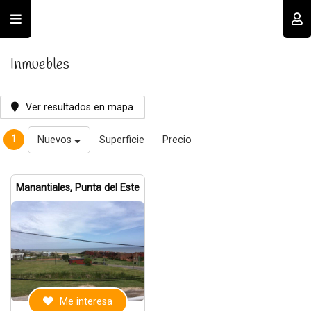
Usuario
Inmuebles
Ver resultados en mapa
1
Nuevos
Superficie
Precio
Recordar datos
Manantiales, Punta del Este
INGRESAR
Olvidé mi clave
Registro
Me interesa