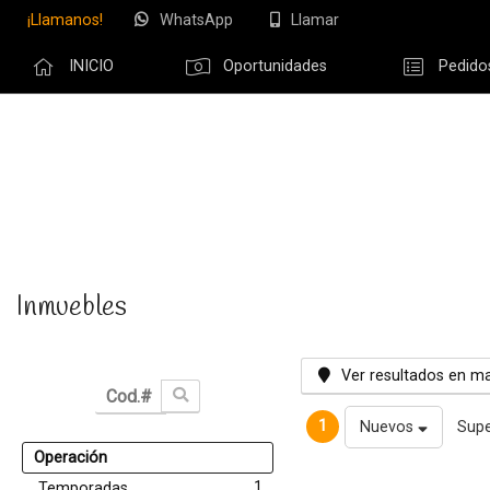
¡Llamanos!
WhatsApp
Llamar
INICIO
Oportunidades
Pedido
Olvidé m
Inmuebles
Ver resultados en m
1
Nuevos
Supe
Operación
1
Temporadas