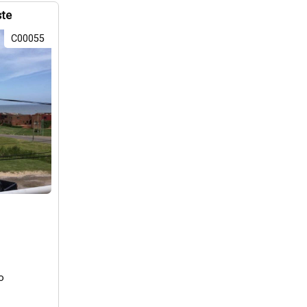
ste
C00055
o
e