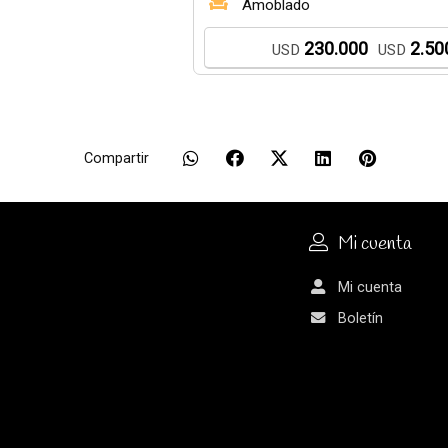
Amoblado
230.000
2.50
USD
USD
Compartir
Mi cuenta
Mi cuenta
Boletín