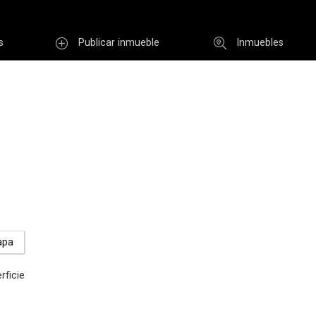
s
Publicar inmueble
Inmuebles
Usuario
INGR
Re
i clave
Registro
apa
rficie