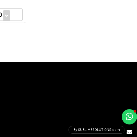
0
a
e
By SUBLIMESOLUTIONS.com
t