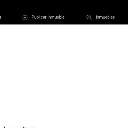
s
Publicar inmueble
Inmuebles
Usuario
INGR
Re
i clave
Registro