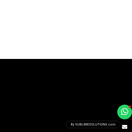
a
e
By SUBLIMESOLUTIONS.com
t