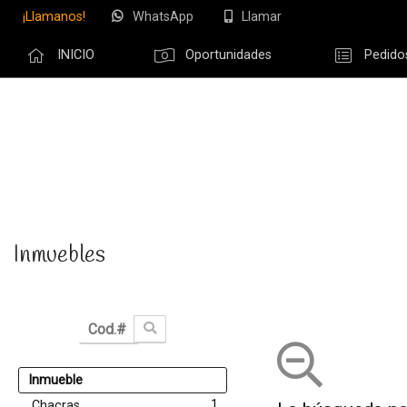
¡Llamanos!
WhatsApp
Llamar
INICIO
Oportunidades
Pedido
Olvidé m
Inmuebles
Inmueble
1
Chacras