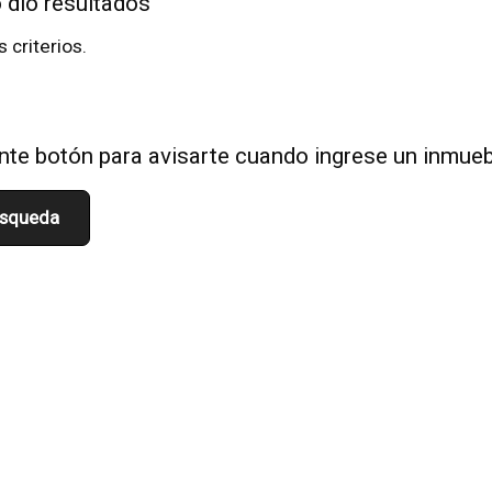
 dio resultados
s criterios.
iente botón para avisarte cuando ingrese un inmue
úsqueda