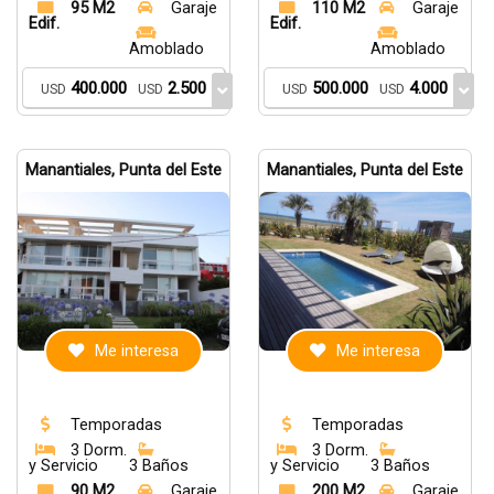
95 M2
Garaje
110 M2
Garaje
Edif.
Edif.
Amoblado
Amoblado
400.000
2.500
500.000
4.000
USD
USD
USD
USD
Manantiales, Punta del Este
Manantiales, Punta del Este
Me interesa
Me interesa
Temporadas
Temporadas
3 Dorm.
3 Dorm.
y Servicio
3 Baños
y Servicio
3 Baños
90 M2
Garaje
200 M2
Garaje