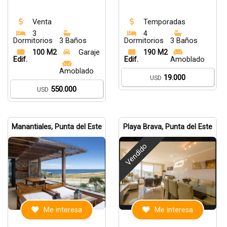
Venta
Temporadas
3
4
Dormitorios
3 Baños
Dormitorios
3 Baños
100 M2
Garaje
190 M2
Edif.
Edif.
Amoblado
Amoblado
19.000
USD
550.000
USD
Manantiales, Punta del Este
Playa Brava, Punta del Este
Vendido
Me interesa
Me interesa