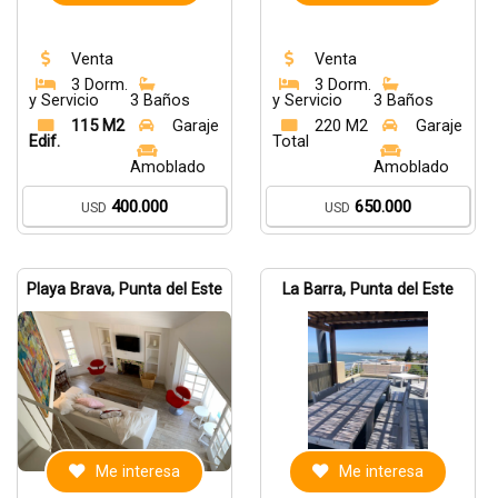
Venta
Venta
3 Dorm.
3 Dorm.
y Servicio
3 Baños
y Servicio
3 Baños
115 M2
Garaje
220 M2
Garaje
Edif.
Total
Amoblado
Amoblado
400.000
650.000
USD
USD
Playa Brava, Punta del Este
La Barra, Punta del Este
Me interesa
Me interesa