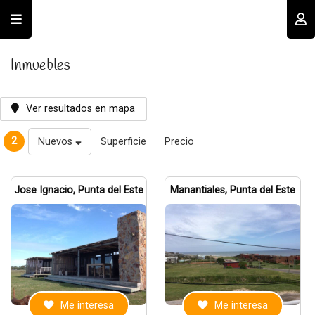
Usuario
Inmuebles
Ver resultados en mapa
2
Nuevos
Superficie
Precio
Recordar datos
Jose Ignacio, Punta del Este
Manantiales, Punta del Este
INGRESAR
Olvidé mi clave
Registro
Me interesa
Me interesa