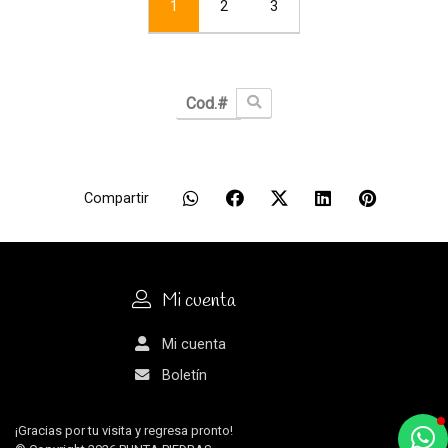
1
2
3
Compartir
Mi cuenta
Mi cuenta
Boletín
¡Gracias por tu visita y regresa pronto!