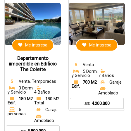
Me interesa
Me interesa
Departamento
iimperdible en Edificio
Venta
The Colette
5 Dorm.
y Servicio
7 Baños
Venta, Temporadas
700 M2
Garaje
Edif.
3 Dorm.
y Servicio
4 Baños
Amoblado
180 M2
180 M2
Edif.
Total
4.200.000
USD
5
Garaje
personas
Amoblado