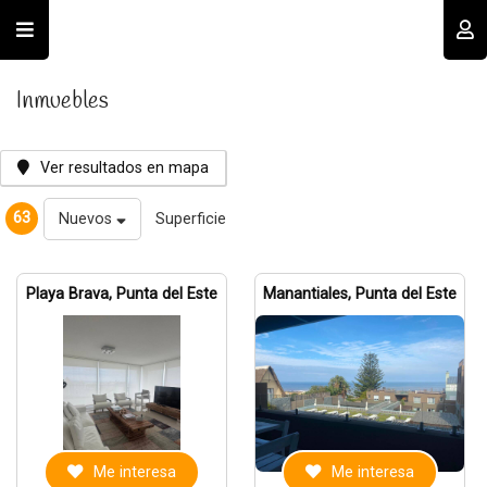
Usuario
Inmuebles
Ver resultados en mapa
63
Nuevos
Superficie
Recordar datos
Playa Brava, Punta del Este
Manantiales, Punta del Este
INGRESAR
Olvidé mi clave
Registro
Me interesa
Me interesa