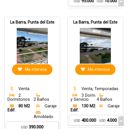
95.000
10.000
USD
USD
La Barra, Punta del Este
La Barra, Punta del Este
Me interesa
Me interesa
Venta
Venta, Temporadas
2
3 Dorm.
Dormitorios
2 Baños
y Servicio
4 Baños
80 M2
Garaje
130 M2
Garaje
Edif.
Edif.
Amoblado
400.000
4.000
USD
USD
390.000
USD