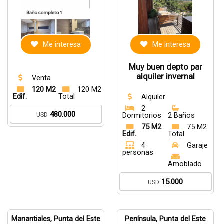
Me interesa
Me interesa
Muy buen depto par
alquiler invernal
Venta
120 M2
120 M2
Edif.
Total
Alquiler
2
480.000
USD
Dormitorios
2 Baños
75 M2
75 M2
Edif.
Total
4
Garaje
personas
Amoblado
15.000
USD
Manantiales, Punta del Este
Península, Punta del Este