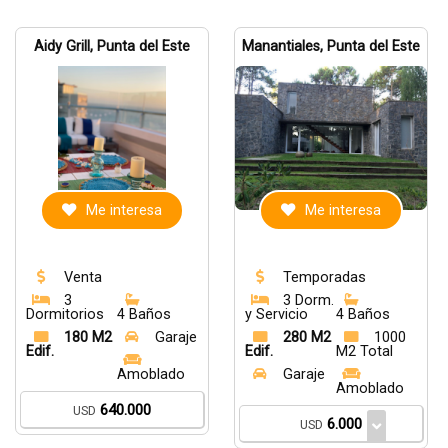
Aidy Grill, Punta del Este
Manantiales, Punta del Este
Me interesa
Me interesa
Venta
Temporadas
3
3 Dorm.
Dormitorios
4 Baños
y Servicio
4 Baños
180 M2
Garaje
280 M2
1000
Edif.
Edif.
M2 Total
Amoblado
Garaje
Amoblado
640.000
USD
6.000
USD