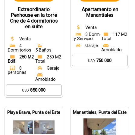
Extraordinario
Apartamento en
Penhouse en la torre
Manantiales
One de 4 dormitorios
en suite
Venta
3 Dorm.
117 M2
y Servicio
Total
Venta
Garaje
4
Amoblado
Dormitorios
5 Baños
250 M2
250 M2
750.000
USD
Edif.
Total
8
Garaje
personas
Amoblado
850.000
USD
Playa Brava, Punta del Este
Manantiales, Punta del Este