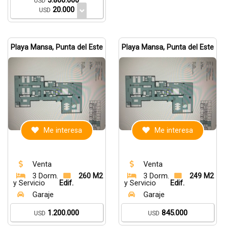
3.800.000
USD
20.000
USD
Playa Mansa, Punta del Este
Playa Mansa, Punta del Este
Me interesa
Me interesa
Venta
Venta
3 Dorm.
260 M2
3 Dorm.
249 M2
y Servicio
Edif.
y Servicio
Edif.
Garaje
Garaje
1.200.000
845.000
USD
USD