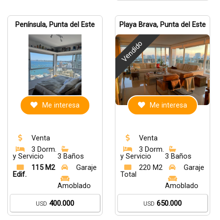
Península, Punta del Este
Playa Brava, Punta del Este
Vendido
Me interesa
Me interesa
Venta
Venta
3 Dorm.
3 Dorm.
y Servicio
3 Baños
y Servicio
3 Baños
115 M2
Garaje
220 M2
Garaje
Edif.
Total
Amoblado
Amoblado
400.000
650.000
USD
USD