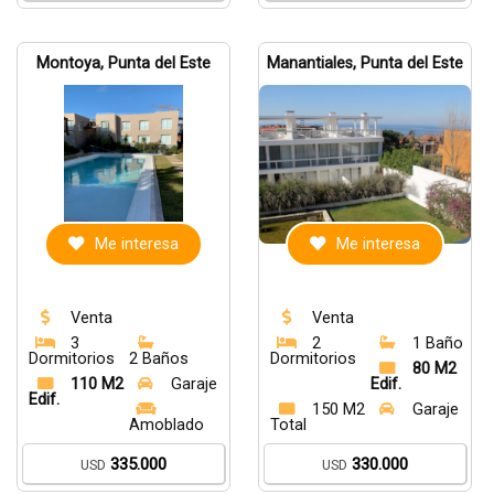
Montoya, Punta del Este
Manantiales, Punta del Este
Me interesa
Me interesa
Venta
Venta
3
2
1 Baño
Dormitorios
2 Baños
Dormitorios
80 M2
110 M2
Garaje
Edif.
Edif.
150 M2
Garaje
Amoblado
Total
335.000
330.000
USD
USD