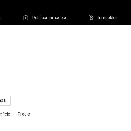
s
Publicar inmueble
Inmuebles
Usuario
INGR
Re
i clave
Registro
apa
rficie
Precio