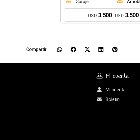
Garaje
Amob
3.500
3.500
USD
USD
Compartir
Mi cuenta
Mi cuenta
Boletín