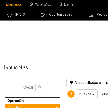
¡Llamanos!
WhatsApp
Llamar
INICIO
Oportunidades
Pedido
Olvidé m
Inmuebles
Ver resultados en m
1
Nuevos
Supe
Operación
Alquiler