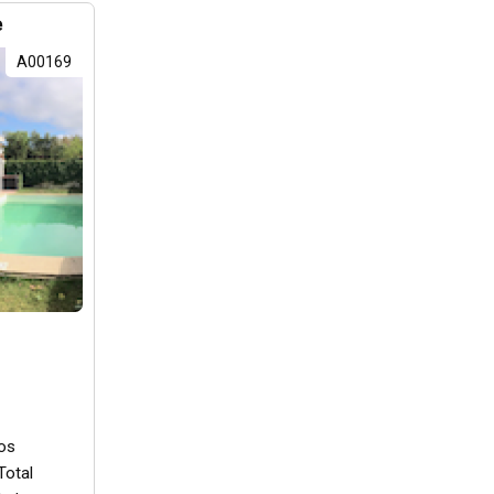
e
A00169
os
Total