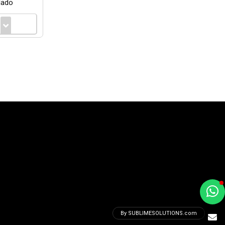
lado
a
e
By SUBLIMESOLUTIONS.com
t