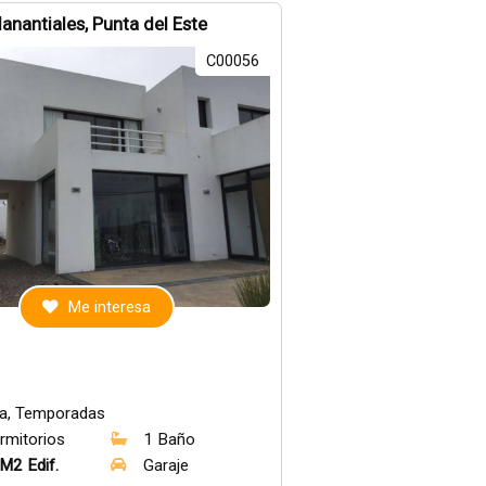
anantiales, Punta del Este
C00056
Me interesa
a, Temporadas
rmitorios
1 Baño
M2 Edif.
Garaje