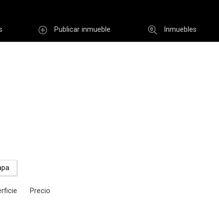
s
Publicar inmueble
Inmuebles
Usuario
INGR
Re
i clave
Registro
apa
rficie
Precio