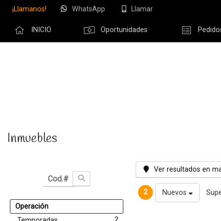
¡Llamanos!
WhatsApp
Llamar
INICIO
Oportunidades
Pedido
Olvidé m
Inmuebles
Ver resultados en m
2
Nuevos
Supe
Operación
2
Temporadas