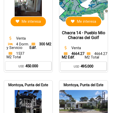
Me interesa
Me interesa
Chacra 14 - Pueblo Mio
Chacras del Golf
Venta
4 Dorm.
300 M2
y Servicio
Edif.
Venta
1537
4664.27
4664.27
M2 Total
M2 Edif.
M2 Total
450.000
495.000
USD
USD
Montoya, Punta del Este
Montoya, Punta del Este