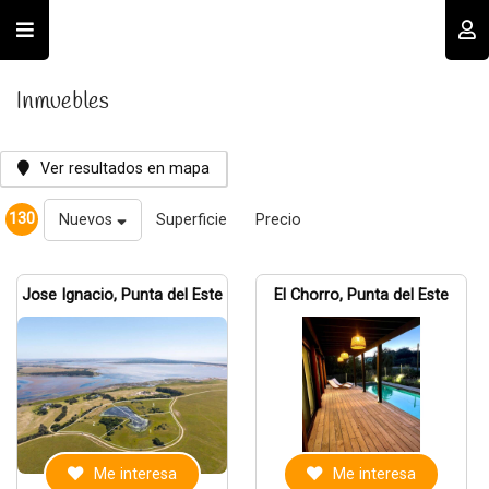
Usuario
Inmuebles
Ver resultados en mapa
130
Nuevos
Superficie
Precio
Recordar datos
Jose Ignacio, Punta del Este
El Chorro, Punta del Este
INGRESAR
Olvidé mi clave
Registro
Me interesa
Me interesa