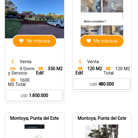
Me interesa
Me interesa
Venta
Venta
4 Dorm.
350 M2
120 M2
120 M2
y Servicio
Edif.
Edif.
Total
1600
480.000
M2 Total
USD
1.850.000
USD
Montoya, Punta del Este
Montoya, Punta del Este