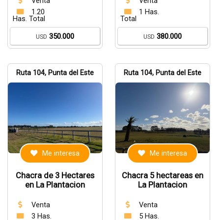
Venta
Venta
1.20
1 Has.
Has. Total
Total
350.000
380.000
USD
USD
Ruta 104, Punta del Este
Ruta 104, Punta del Este
Me interesa
Me interesa
Chacra de 3 Hectares
Chacra 5 hectareas en
en La Plantacion
La Plantacion
Venta
Venta
3 Has.
5 Has.