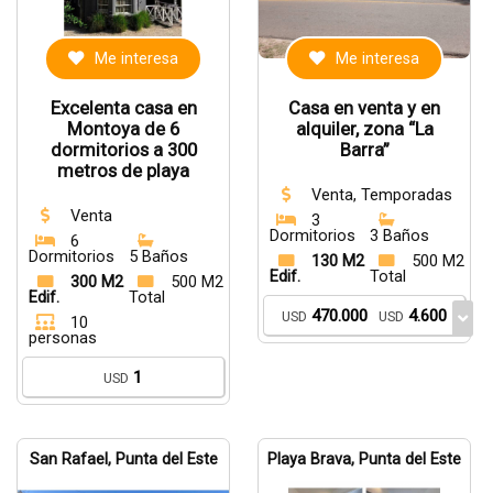
Me interesa
Me interesa
Excelenta casa en
Casa en venta y en
Montoya de 6
alquiler, zona “La
dormitorios a 300
Barra”
metros de playa
Venta, Temporadas
Venta
3
Dormitorios
3 Baños
6
Dormitorios
5 Baños
130 M2
500 M2
Edif.
Total
300 M2
500 M2
Edif.
Total
470.000
4.600
USD
USD
10
personas
1
USD
San Rafael, Punta del Este
Playa Brava, Punta del Este