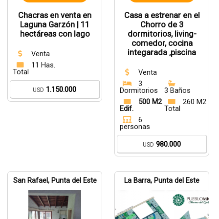
Chacras en venta en
Casa a estrenar en el
Laguna Garzón | 11
Chorro de 3
hectáreas con lago
dormitorios, living-
comedor, cocina
integarada ,piscina
Venta
11 Has.
Total
Venta
3
1.150.000
USD
Dormitorios
3 Baños
500 M2
260 M2
Edif.
Total
6
personas
980.000
USD
San Rafael, Punta del Este
La Barra, Punta del Este