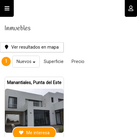
Usuario
Inmuebles
Ver resultados en mapa
1
Nuevos
Superficie
Precio
Recordar datos
Manantiales, Punta del Este
INGRESAR
Olvidé mi clave
Registro
Me interesa