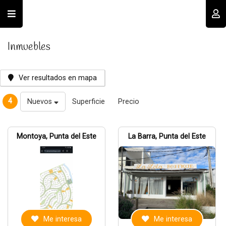
Usuario
Inmuebles
Ver resultados en mapa
4
Nuevos
Superficie
Precio
Recordar datos
Montoya, Punta del Este
La Barra, Punta del Este
INGRESAR
Olvidé mi clave
Registro
Me interesa
Me interesa