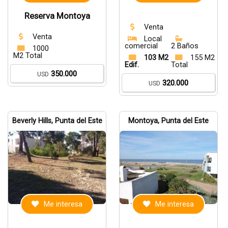
Reserva Montoya
Venta
Venta
Local
comercial
2 Baños
1000
M2 Total
103 M2
155 M2
Edif.
Total
350.000
USD
320.000
USD
Beverly Hills, Punta del Este
Montoya, Punta del Este
Me interesa
Me interesa