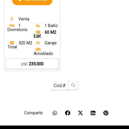
Venta
1
1 Baño
Dormitorio
60 M2
Edif.
520 M2
Garaje
Total
Amoblado
235.000
USD
Compartir