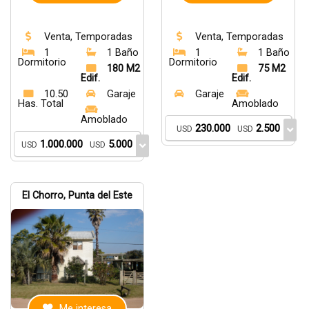
Venta, Temporadas
Venta, Temporadas
1
1 Baño
1
1 Baño
Dormitorio
Dormitorio
180 M2
75 M2
Edif.
Edif.
10.50
Garaje
Garaje
Has. Total
Amoblado
Amoblado
230.000
2.500
USD
USD
1.000.000
5.000
USD
USD
El Chorro, Punta del Este
Me interesa