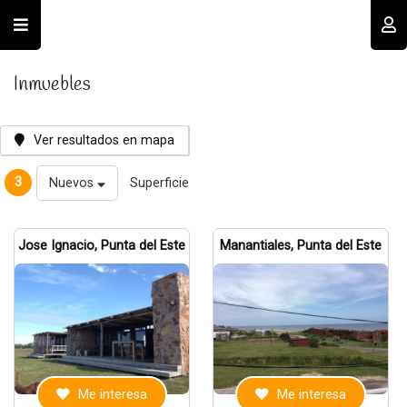
Usuario
Inmuebles
Ver resultados en mapa
3
Nuevos
Superficie
Recordar datos
Jose Ignacio, Punta del Este
Manantiales, Punta del Este
INGRESAR
Olvidé mi clave
Registro
Me interesa
Me interesa