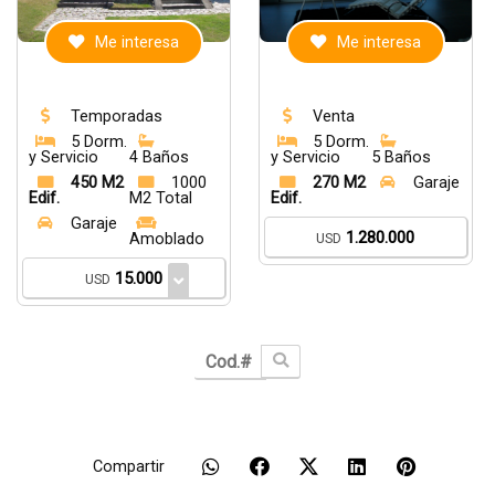
Me interesa
Me interesa
Temporadas
Venta
5 Dorm.
5 Dorm.
y Servicio
4 Baños
y Servicio
5 Baños
450 M2
1000
270 M2
Garaje
Edif.
M2 Total
Edif.
Garaje
1.280.000
Amoblado
USD
15.000
USD
Compartir