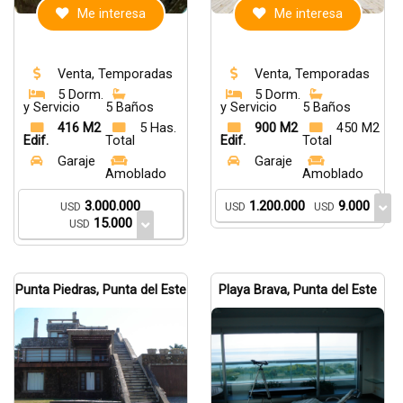
Me interesa
Me interesa
Venta, Temporadas
Venta, Temporadas
5 Dorm.
5 Dorm.
y Servicio
5 Baños
y Servicio
5 Baños
416 M2
5 Has.
900 M2
450 M2
Edif.
Total
Edif.
Total
Garaje
Garaje
Amoblado
Amoblado
3.000.000
1.200.000
9.000
USD
USD
USD
15.000
USD
Punta Piedras, Punta del Este
Playa Brava, Punta del Este