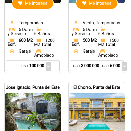
Me interesa
Me interesa
Temporadas
Venta, Temporadas
5 Dorm.
5 Dorm.
y Servicio
6 Baños
y Servicio
6 Baños
600 M2
1200
500 M2
1500
Edif.
M2 Total
Edif.
M2 Total
Garaje
Garaje
Amoblado
Amoblado
100.000
3.000.000
6.000
USD
USD
USD
Jose Ignacio, Punta del Este
El Chorro, Punta del Este