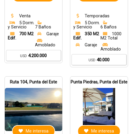
Venta
Temporadas
5 Dorm.
5 Dorm.
y Servicio
7 Baños
y Servicio
6 Baños
700 M2
Garaje
350 M2
1000
Edif.
Edif.
M2 Total
Amoblado
Garaje
Amoblado
4.200.000
USD
40.000
USD
Ruta 104, Punta del Este
Punta Piedras, Punta del Este
Me interesa
Me interesa