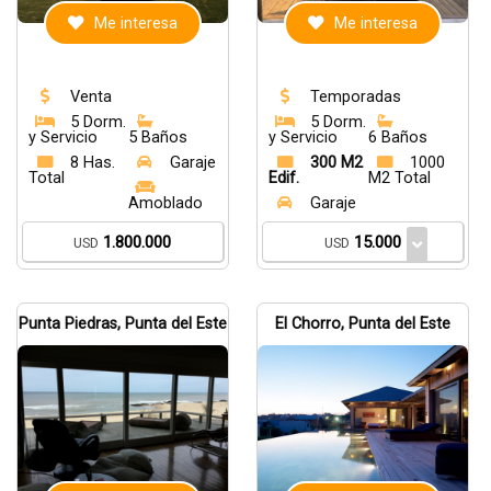
Me interesa
Me interesa
Venta
Temporadas
5 Dorm.
5 Dorm.
y Servicio
5 Baños
y Servicio
6 Baños
8 Has.
Garaje
300 M2
1000
Total
Edif.
M2 Total
Amoblado
Garaje
1.800.000
15.000
USD
USD
Punta Piedras, Punta del Este
El Chorro, Punta del Este