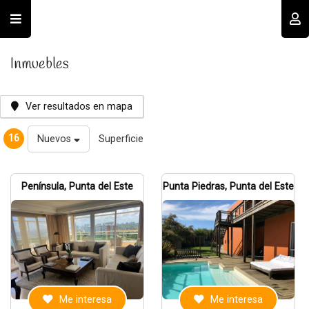
Usuario
Inmuebles
Ver resultados en mapa
16
Nuevos
Superficie
Recordar datos
Península, Punta del Este
Punta Piedras, Punta del Este
INGRESAR
Olvidé mi clave
Registro
Me interesa
Me interesa