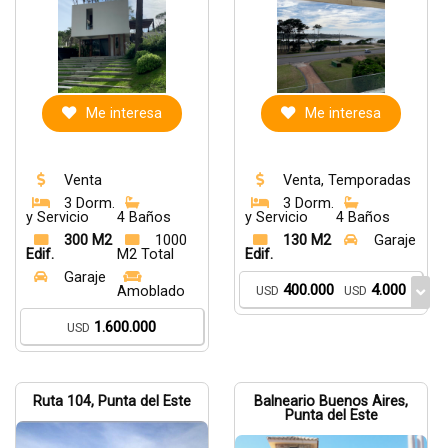
Me interesa
Me interesa
Venta
Venta, Temporadas
3 Dorm.
3 Dorm.
y Servicio
4 Baños
y Servicio
4 Baños
300 M2
1000
130 M2
Garaje
Edif.
M2 Total
Edif.
Garaje
400.000
4.000
Amoblado
USD
USD
1.600.000
USD
Ruta 104, Punta del Este
Balneario Buenos Aires,
Punta del Este