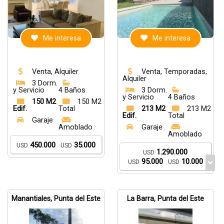
Me interesa
Me interesa
Venta, Alquiler
Venta, Temporadas,
Alquiler
3 Dorm.
y Servicio
4 Baños
3 Dorm.
y Servicio
4 Baños
150 M2
150 M2
Edif.
Total
213 M2
213 M2
Edif.
Total
Garaje
Amoblado
Garaje
Amoblado
450.000
35.000
USD
USD
1.290.000
USD
95.000
10.000
USD
USD
Manantiales, Punta del Este
La Barra, Punta del Este