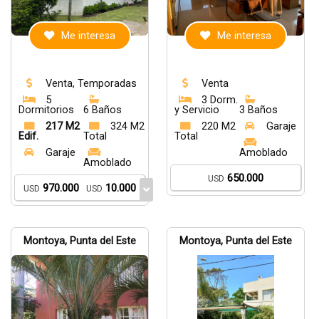
Me interesa
Me interesa
Venta, Temporadas
Venta
5
3 Dorm.
Dormitorios
6 Baños
y Servicio
3 Baños
217 M2
324 M2
220 M2
Garaje
Edif.
Total
Total
Garaje
Amoblado
Amoblado
650.000
USD
970.000
10.000
USD
USD
Montoya, Punta del Este
Montoya, Punta del Este