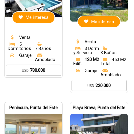
Me interesa
Me interesa
Venta
Venta
5
Dormitorios
7 Baños
3 Dorm.
y Servicio
3 Baños
Garaje
Amoblado
120 M2
450 M2
Edif.
Total
780.000
USD
Garaje
Amoblado
220.000
USD
Península, Punta del Este
Playa Brava, Punta del Este