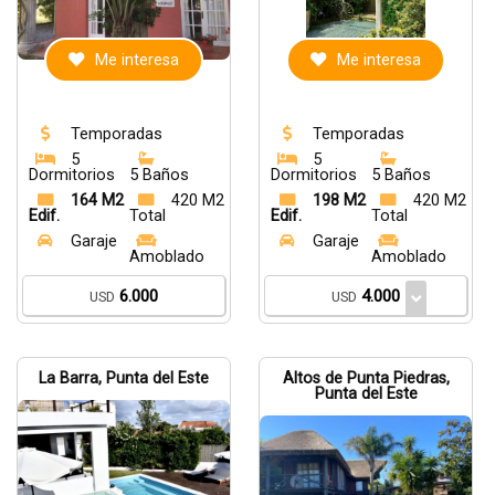
Me interesa
Me interesa
Temporadas
Temporadas
5
5
Dormitorios
5 Baños
Dormitorios
5 Baños
164 M2
420 M2
198 M2
420 M2
Edif.
Total
Edif.
Total
Garaje
Garaje
Amoblado
Amoblado
6.000
4.000
USD
USD
La Barra, Punta del Este
Altos de Punta Piedras,
Punta del Este