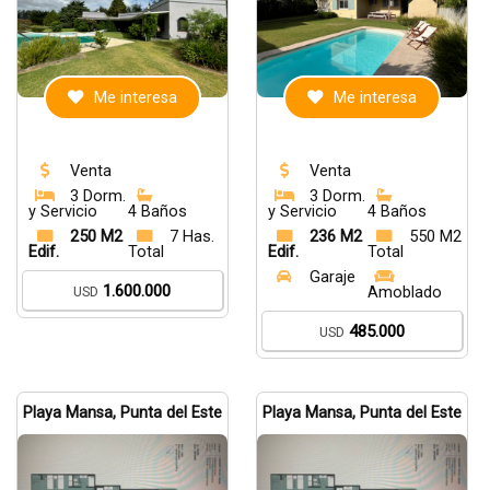
Me interesa
Me interesa
Venta
Venta
3 Dorm.
3 Dorm.
y Servicio
4 Baños
y Servicio
4 Baños
250 M2
7 Has.
236 M2
550 M2
Edif.
Total
Edif.
Total
Garaje
1.600.000
USD
Amoblado
485.000
USD
Playa Mansa, Punta del Este
Playa Mansa, Punta del Este