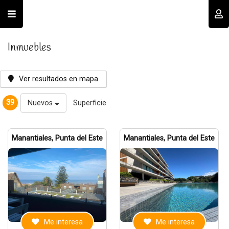
Usuario
Inmuebles
Ver resultados en mapa
39
Nuevos
Superficie
Recordar datos
Manantiales, Punta del Este
Manantiales, Punta del Este
INGRESAR
Olvidé mi clave
Registro
Me interesa
Me interesa