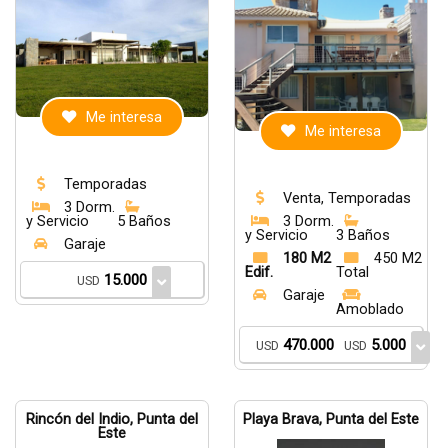
Me interesa
Me interesa
Temporadas
Venta, Temporadas
3 Dorm.
y Servicio
5 Baños
3 Dorm.
y Servicio
3 Baños
Garaje
180 M2
450 M2
Edif.
Total
15.000
USD
Garaje
Amoblado
470.000
5.000
USD
USD
Rincón del Indio, Punta del
Playa Brava, Punta del Este
Este