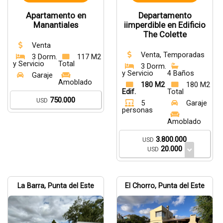
Apartamento en
Departamento
Manantiales
iimperdible en Edificio
The Colette
Venta
Venta, Temporadas
3 Dorm.
117 M2
y Servicio
Total
3 Dorm.
y Servicio
4 Baños
Garaje
Amoblado
180 M2
180 M2
Edif.
Total
750.000
USD
5
Garaje
personas
Amoblado
3.800.000
USD
20.000
USD
La Barra, Punta del Este
El Chorro, Punta del Este