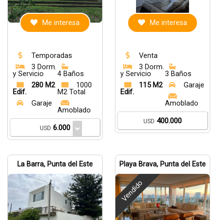
Me interesa
Me interesa
Temporadas
Venta
3 Dorm.
3 Dorm.
y Servicio
4 Baños
y Servicio
3 Baños
280 M2
1000
115 M2
Garaje
Edif.
M2 Total
Edif.
Garaje
Amoblado
Amoblado
400.000
USD
6.000
USD
La Barra, Punta del Este
Playa Brava, Punta del Este
Vendido