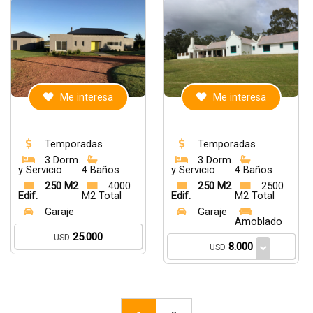
Me interesa
Me interesa
Temporadas
Temporadas
3 Dorm.
3 Dorm.
y Servicio
4 Baños
y Servicio
4 Baños
250 M2
4000
250 M2
2500
Edif.
M2 Total
Edif.
M2 Total
Garaje
Garaje
Amoblado
25.000
USD
8.000
USD