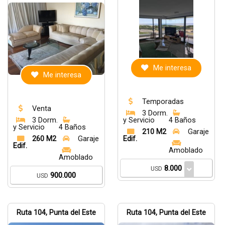
Me interesa
Me interesa
Temporadas
Venta
3 Dorm.
3 Dorm.
y Servicio
4 Baños
y Servicio
4 Baños
210 M2
Garaje
260 M2
Garaje
Edif.
Edif.
Amoblado
Amoblado
8.000
USD
900.000
USD
Ruta 104, Punta del Este
Ruta 104, Punta del Este