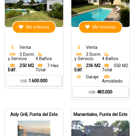
Me interesa
Me interesa
Venta
Venta
3 Dorm.
3 Dorm.
y Servicio
4 Baños
y Servicio
4 Baños
250 M2
7 Has.
236 M2
550 M2
Edif.
Total
Edif.
Total
Garaje
1.600.000
USD
Amoblado
485.000
USD
Aidy Grill, Punta del Este
Manantiales, Punta del Este