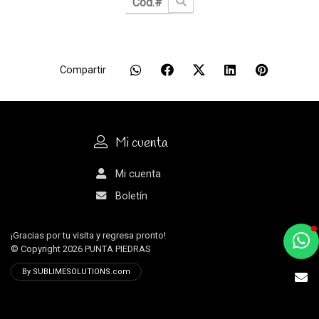
Compartir
Mi cuenta
Mi cuenta
Boletín
¡Gracias por tu visita y regresa pronto!
a
© Copyright 2026
PUNTA PIEDRAS
e
By SUBLIMESOLUTIONS.com
t
e