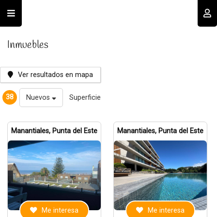
Usuario
Inmuebles
Ver resultados en mapa
38
Nuevos
Superficie
Recordar datos
Manantiales, Punta del Este
Manantiales, Punta del Este
INGRESAR
Olvidé mi clave
Registro
Me interesa
Me interesa