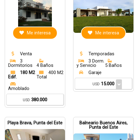
Me interesa
Me interesa
Venta
Temporadas
3
3 Dorm.
Dormitorios
4 Baños
y Servicio
5 Baños
180 M2
400 M2
Garaje
Edif.
Total
15.000
USD
Amoblado
380.000
USD
Playa Brava, Punta del Este
Balneario Buenos Aires,
Punta del Este