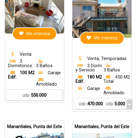
Me interesa
Me interesa
Venta
Venta, Temporadas
3
Dormitorios
3 Baños
3 Dorm.
y Servicio
3 Baños
100 M2
Garaje
Edif.
180 M2
450 M2
Edif.
Total
Amoblado
Garaje
Amoblado
550.000
USD
470.000
5.000
USD
USD
Manantiales, Punta del Este
Manantiales, Punta del Este