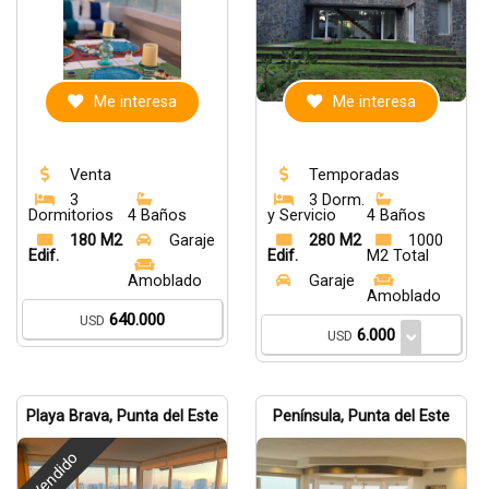
Me interesa
Me interesa
Venta
Temporadas
3
3 Dorm.
Dormitorios
4 Baños
y Servicio
4 Baños
180 M2
Garaje
280 M2
1000
Edif.
Edif.
M2 Total
Amoblado
Garaje
Amoblado
640.000
USD
6.000
USD
Playa Brava, Punta del Este
Península, Punta del Este
Vendido