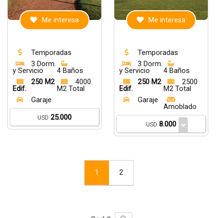
Me interesa
Me interesa
Temporadas
Temporadas
3 Dorm.
3 Dorm.
y Servicio
4 Baños
y Servicio
4 Baños
250 M2
4000
250 M2
2500
Edif.
M2 Total
Edif.
M2 Total
Garaje
Garaje
Amoblado
25.000
USD
8.000
USD
1
2