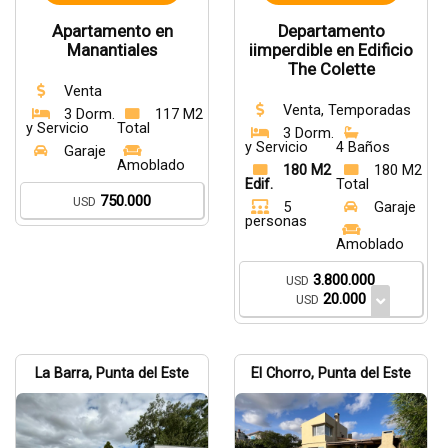
Apartamento en
Departamento
Manantiales
iimperdible en Edificio
The Colette
Venta
Venta, Temporadas
3 Dorm.
117 M2
y Servicio
Total
3 Dorm.
y Servicio
4 Baños
Garaje
Amoblado
180 M2
180 M2
Edif.
Total
750.000
USD
5
Garaje
personas
Amoblado
3.800.000
USD
20.000
USD
La Barra, Punta del Este
El Chorro, Punta del Este