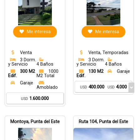
Me interesa
Me interesa
Venta
Venta, Temporadas
3 Dorm.
3 Dorm.
y Servicio
4 Baños
y Servicio
4 Baños
300 M2
1000
130 M2
Garaje
Edif.
M2 Total
Edif.
Garaje
400.000
4.000
Amoblado
USD
USD
1.600.000
USD
Montoya, Punta del Este
Ruta 104, Punta del Este