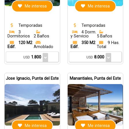
Me interesa
Me interesa
Temporadas
Temporadas
3
4 Dorm.
Dormitorios
2 Baños
y Servicio
5 Baños
120 M2
350 M2
9 Has.
Edif.
Amoblado
Edif.
Total
1.800
8.000
USD
USD
Jose Ignacio, Punta del Este
Manantiales, Punta del Este
Me interesa
Me interesa