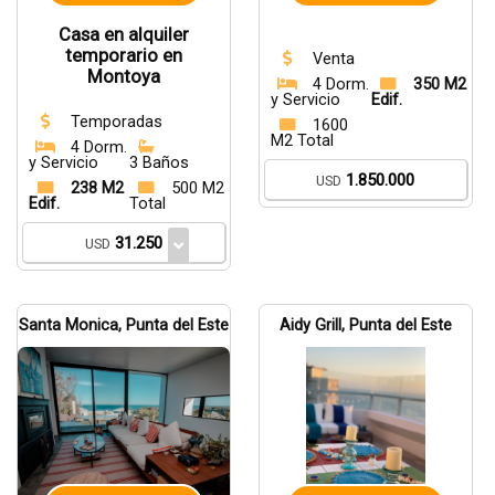
Casa en alquiler
temporario en
Venta
Montoya
4 Dorm.
350 M2
y Servicio
Edif.
Temporadas
1600
M2 Total
4 Dorm.
y Servicio
3 Baños
1.850.000
USD
238 M2
500 M2
Edif.
Total
31.250
USD
Santa Monica, Punta del Este
Aidy Grill, Punta del Este