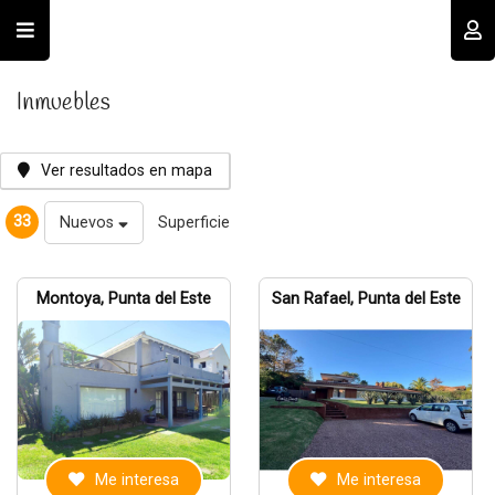
Usuario
Inmuebles
Ver resultados en mapa
33
Nuevos
Superficie
Recordar datos
Montoya, Punta del Este
San Rafael, Punta del Este
INGRESAR
Olvidé mi clave
Registro
Me interesa
Me interesa