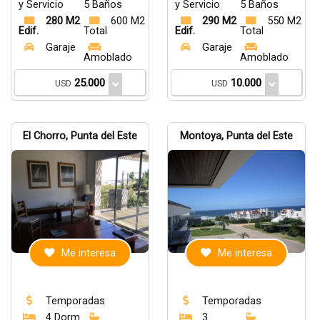
y Servicio
5 Baños
y Servicio
5 Baños
280 M2
600 M2
290 M2
550 M2
Edif.
Total
Edif.
Total
Garaje
Garaje
Amoblado
Amoblado
25.000
10.000
USD
USD
El Chorro, Punta del Este
Montoya, Punta del Este
Me interesa
Me interesa
Temporadas
Temporadas
4 Dorm.
3