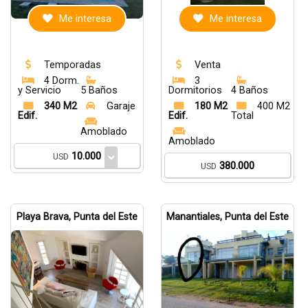
Me interesa
Me interesa
Temporadas
Venta
4 Dorm.
3
y Servicio
5 Baños
Dormitorios
4 Baños
340 M2
Garaje
180 M2
400 M2
Edif.
Edif.
Total
Amoblado
Amoblado
10.000
USD
380.000
USD
Playa Brava, Punta del Este
Manantiales, Punta del Este