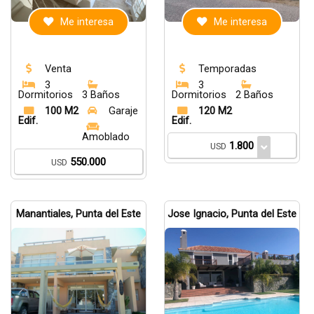
Me interesa
Me interesa
Venta
Temporadas
3
3
Dormitorios
3 Baños
Dormitorios
2 Baños
100 M2
Garaje
120 M2
Edif.
Edif.
Amoblado
1.800
USD
550.000
USD
Manantiales, Punta del Este
Jose Ignacio, Punta del Este