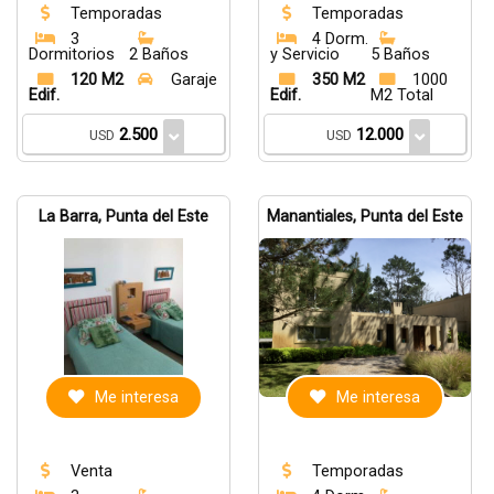
Temporadas
Temporadas
3
4 Dorm.
Dormitorios
2 Baños
y Servicio
5 Baños
120 M2
Garaje
350 M2
1000
Edif.
Edif.
M2 Total
2.500
12.000
USD
USD
La Barra, Punta del Este
Manantiales, Punta del Este
Me interesa
Me interesa
Venta
Temporadas