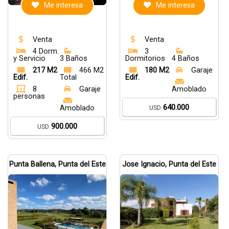
Me interesa
Me interesa
Venta
Venta
4 Dorm.
3
y Servicio
3 Baños
Dormitorios
4 Baños
217 M2
466 M2
180 M2
Garaje
Edif.
Total
Edif.
8
Garaje
Amoblado
personas
640.000
Amoblado
USD
900.000
USD
Punta Ballena, Punta del Este
Jose Ignacio, Punta del Este