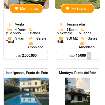
Me interesa
Me interesa
Venta
Temporadas
4 Dorm.
4 Dorm.
y Servicio
5 Baños
y Servicio
5 Baños
5 Has.
Garaje
350 M2
Garaje
Total
Edif.
Amoblado
Amoblado
2.000.000
15.000
USD
USD
Jose Ignacio, Punta del Este
Montoya, Punta del Este