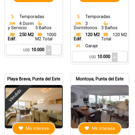
Temporadas
Temporadas
4 Dorm.
3
y Servicio
5 Baños
Dormitorios
3 Baños
250 M2
1000
120 M2
120 M2
Edif.
M2 Total
Edif.
Total
Garaje
10.000
USD
10.000
USD
Playa Brava, Punta del Este
Montoya, Punta del Este
Vendido
Me interesa
Me interesa