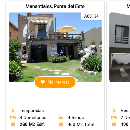
Manantiales, Punta del Este
M
A00134
Me interesa
Temporadas
Vent
4 Dormitorios
4 Baños
2 Do
280 M2 Edif.
400 M2 Total
100 