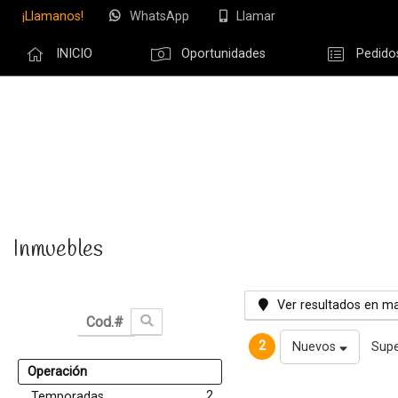
¡Llamanos!
WhatsApp
Llamar
INICIO
Oportunidades
Pedido
Olvidé m
Inmuebles
Ver resultados en m
2
Nuevos
Supe
Operación
2
Temporadas