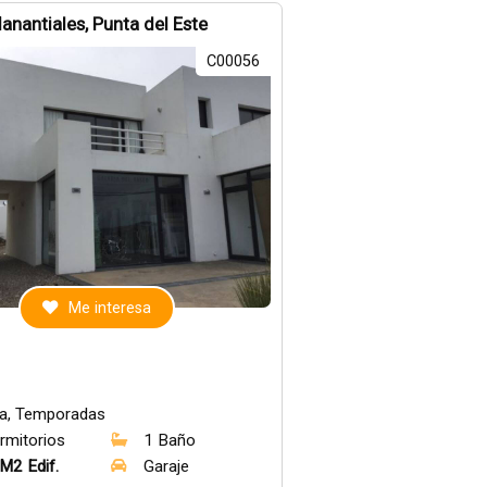
anantiales, Punta del Este
C00056
Me interesa
a, Temporadas
rmitorios
1 Baño
M2 Edif.
Garaje