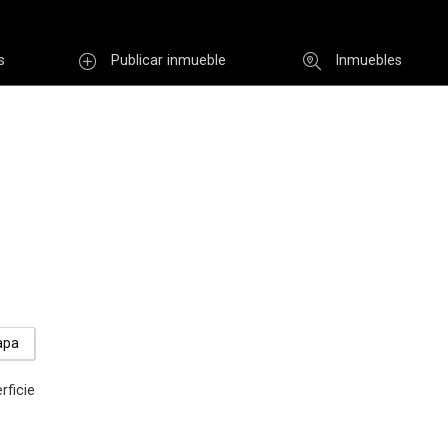
s
Publicar inmueble
Inmuebles
Usuario
INGR
Re
i clave
Registro
apa
rficie