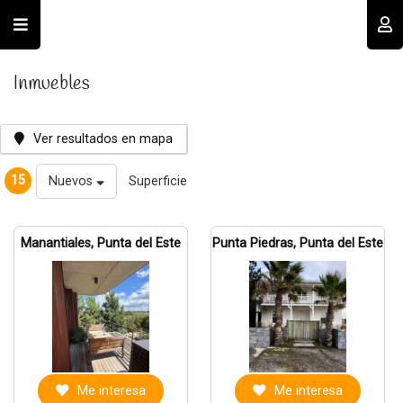
Usuario
Inmuebles
Ver resultados en mapa
15
Nuevos
Superficie
Recordar datos
Manantiales, Punta del Este
Punta Piedras, Punta del Este
INGRESAR
Olvidé mi clave
Registro
Me interesa
Me interesa