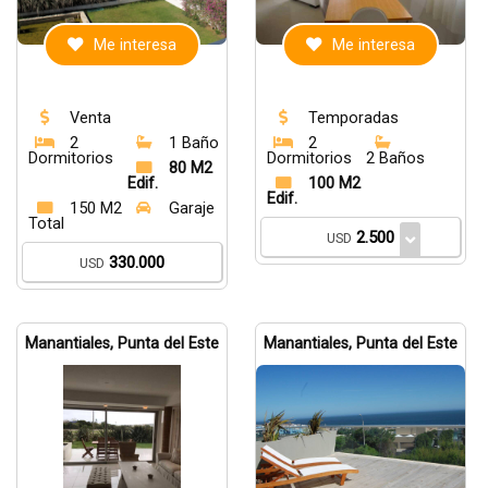
Me interesa
Me interesa
Venta
Temporadas
2
1 Baño
2
Dormitorios
Dormitorios
2 Baños
80 M2
Edif.
100 M2
Edif.
150 M2
Garaje
Total
2.500
USD
330.000
USD
Manantiales, Punta del Este
Manantiales, Punta del Este