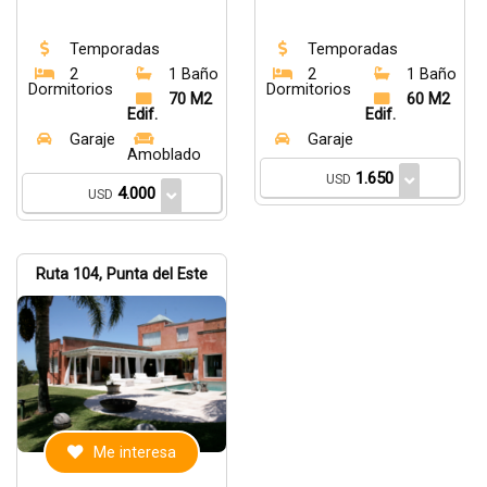
Temporadas
Temporadas
2
1 Baño
2
1 Baño
Dormitorios
Dormitorios
70 M2
60 M2
Edif.
Edif.
Garaje
Garaje
Amoblado
1.650
USD
4.000
USD
Ruta 104, Punta del Este
Me interesa