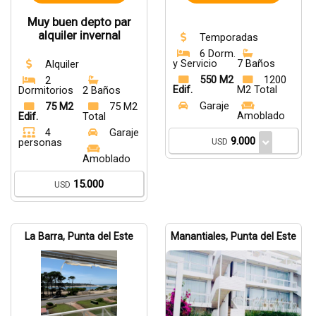
Muy buen depto par
alquiler invernal
Temporadas
6 Dorm.
y Servicio
7 Baños
Alquiler
550 M2
1200
2
Edif.
M2 Total
Dormitorios
2 Baños
Garaje
75 M2
75 M2
Amoblado
Edif.
Total
4
Garaje
9.000
USD
personas
Amoblado
15.000
USD
La Barra, Punta del Este
Manantiales, Punta del Este