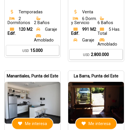
Temporadas
Venta
2
6 Dorm.
Dormitorios
2 Baños
y Servicio
6 Baños
120 M2
Garaje
991 M2
5 Has.
Edif.
Edif.
Total
Amoblado
Garaje
Amoblado
15.000
USD
2.800.000
USD
Manantiales, Punta del Este
La Barra, Punta del Este
Me interesa
Me interesa