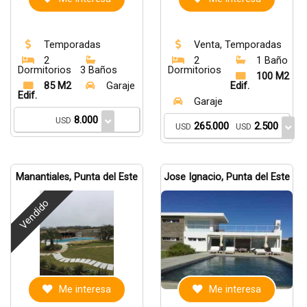
Temporadas
Venta, Temporadas
2
2
1 Baño
Dormitorios
3 Baños
Dormitorios
100 M2
85 M2
Garaje
Edif.
Edif.
Garaje
8.000
USD
265.000
2.500
USD
USD
Manantiales, Punta del Este
Jose Ignacio, Punta del Este
Vendido
Me interesa
Me interesa