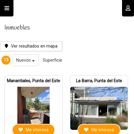
Usuario
Inmuebles
Ver resultados en mapa
13
Nuevos
Superficie
Recordar datos
Manantiales, Punta del Este
La Barra, Punta del Este
INGRESAR
Olvidé mi clave
Registro
Me interesa
Me interesa