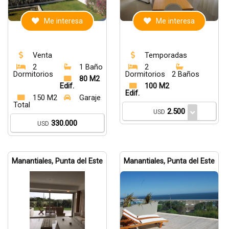
Me interesa
Me interesa
Venta
Temporadas
2
1 Baño
2
Dormitorios
Dormitorios
2 Baños
80 M2
Edif.
100 M2
Edif.
150 M2
Garaje
Total
2.500
USD
330.000
USD
Manantiales, Punta del Este
Manantiales, Punta del Este