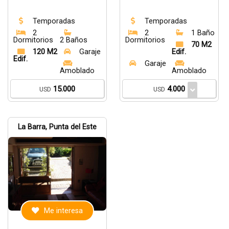
Temporadas
Temporadas
2
2
1 Baño
Dormitorios
2 Baños
Dormitorios
70 M2
120 M2
Garaje
Edif.
Edif.
Garaje
Amoblado
Amoblado
15.000
4.000
USD
USD
La Barra, Punta del Este
Me interesa