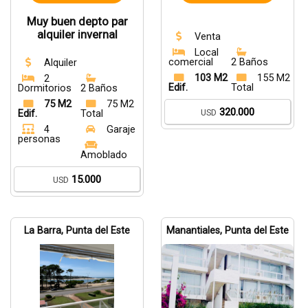
Muy buen depto par
alquiler invernal
Venta
Local
comercial
2 Baños
Alquiler
103 M2
155 M2
2
Edif.
Total
Dormitorios
2 Baños
75 M2
75 M2
320.000
USD
Edif.
Total
4
Garaje
personas
Amoblado
15.000
USD
La Barra, Punta del Este
Manantiales, Punta del Este