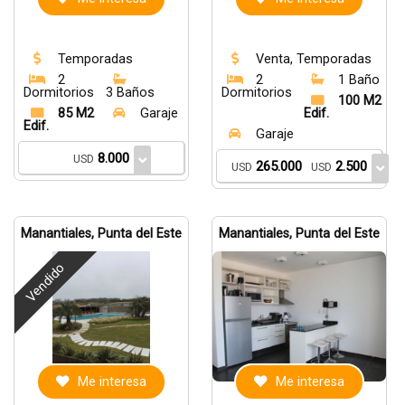
Temporadas
Venta, Temporadas
2
2
1 Baño
Dormitorios
3 Baños
Dormitorios
100 M2
85 M2
Garaje
Edif.
Edif.
Garaje
8.000
USD
265.000
2.500
USD
USD
Manantiales, Punta del Este
Manantiales, Punta del Este
Vendido
Me interesa
Me interesa