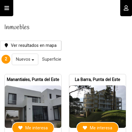
Usuario
Inmuebles
Ver resultados en mapa
2
Nuevos
Superficie
Recordar datos
Manantiales, Punta del Este
La Barra, Punta del Este
INGRESAR
Olvidé mi clave
Registro
Me interesa
Me interesa