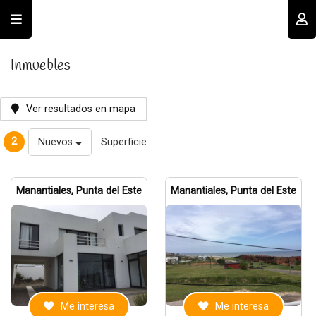
Usuario
Inmuebles
Ver resultados en mapa
2
Nuevos
Superficie
Recordar datos
Manantiales, Punta del Este
Manantiales, Punta del Este
INGRESAR
Olvidé mi clave
Registro
Me interesa
Me interesa