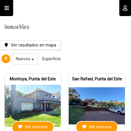
Usuario
Inmuebles
Ver resultados en mapa
8
Nuevos
Superficie
Recordar datos
Montoya, Punta del Este
San Rafael, Punta del Este
INGRESAR
Olvidé mi clave
Registro
Me interesa
Me interesa