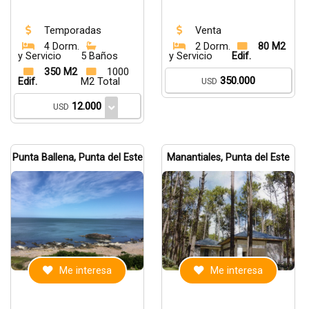
Temporadas
Venta
4 Dorm.
2 Dorm.
80 M2
y Servicio
5 Baños
y Servicio
Edif.
350 M2
1000
350.000
Edif.
M2 Total
USD
12.000
USD
Punta Ballena, Punta del Este
Manantiales, Punta del Este
Me interesa
Me interesa