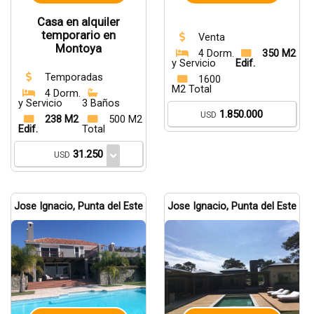
Casa en alquiler
temporario en
Venta
Montoya
4 Dorm.
350 M2
y Servicio
Edif.
Temporadas
1600
M2 Total
4 Dorm.
y Servicio
3 Baños
1.850.000
USD
238 M2
500 M2
Edif.
Total
31.250
USD
Jose Ignacio, Punta del Este
Jose Ignacio, Punta del Este