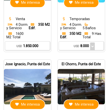
Me interesa
Me interesa
Venta
Temporadas
4 Dorm.
350 M2
4 Dorm.
y Servicio
Edif.
y Servicio
5 Baños
1600
350 M2
9 Has.
M2 Total
Edif.
Total
1.850.000
8.000
USD
USD
Jose Ignacio, Punta del Este
El Chorro, Punta del Este
Me interesa
Me interesa