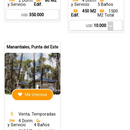
2 Dorm.
80 M2
4 Dorm.
y Servicio
Edif.
y Servicio
5 Baños
450 M2
1500
350.000
USD
Edif.
M2 Total
10.000
USD
Manantiales, Punta del Este
Me interesa
Venta, Temporadas
4 Dorm.
y Servicio
4 Baños