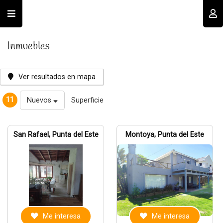
Usuario
Inmuebles
Ver resultados en mapa
11
Nuevos
Superficie
Recordar datos
San Rafael, Punta del Este
Montoya, Punta del Este
INGRESAR
Olvidé mi clave
Registro
Me interesa
Me interesa