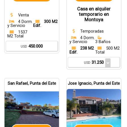
Casa en alquiler
temporario en
Venta
Montoya
4 Dorm.
300 M2
y Servicio
Edif.
Temporadas
1537
M2 Total
4 Dorm.
y Servicio
3 Baños
450.000
USD
238 M2
500 M2
Edif.
Total
31.250
USD
San Rafael, Punta del Este
Jose Ignacio, Punta del Este